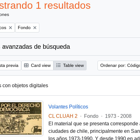
trando 1 resultados
iones
Remove filter:
icos
Fondo
 avanzadas de búsqueda
sta previa
Card view
Table view
Ordenar por: Códig
s con objetos digitales
Volantes Políticos
CL CLUAH 2
·
Fondo
·
1973 - 2008
El material que se presenta corresponde 
ciudades de chile, principalmente en Santi
los años 1973-1990. Y desde 1990 en ade