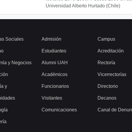
Universidad Alberto Hurtado (Chile)
as Sociales
Admisión
Campus
ho
Estudiantes
Acreditación
mía y Negocios
Alumni UAH
Rectoría
ción
Académicos
Vicerrectorías
ía y
Funcionarios
Directorio
idades
Visitantes
Decanos
ogía
Comunicaciones
Canal de Denun
ería