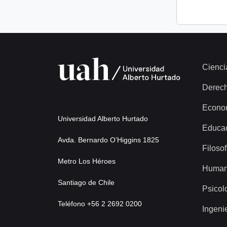
Cienci
Derec
Econo
Universidad Alberto Hurtado
Educa
Avda. Bernardo O’Higgins 1825
Filosof
Metro Los Héroes
Human
Santiago de Chile
Psicol
Teléfono +56 2 2692 0200
Ingeni