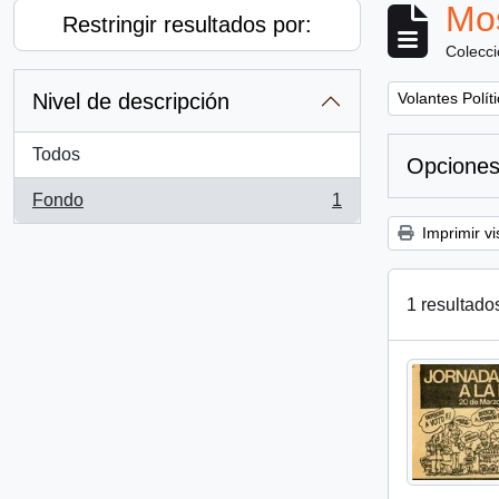
Mos
Restringir resultados por:
Colecc
Remove filter:
Nivel de descripción
Volantes Polít
Todos
Opciones
Fondo
1
, 1 resultados
Imprimir vi
1 resultado