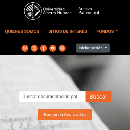
Skip to main content
QUIENES SOMOS
SITIOS DE INTERÉS
FONDOS
Iniciar sesión
Buscar
Búsqueda Avanzada »