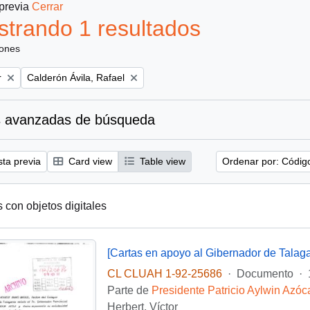
 previa
Cerrar
trando 1 resultados
iones
Remove filter:
r
Calderón Ávila, Rafael
 avanzadas de búsqueda
sta previa
Card view
Table view
Ordenar por: Códig
s con objetos digitales
[Cartas en apoyo al Gibernador de Talaga
CL CLUAH 1-92-25686
·
Documento
·
Parte de
Presidente Patricio Aylwin Azóc
Herbert, Víctor