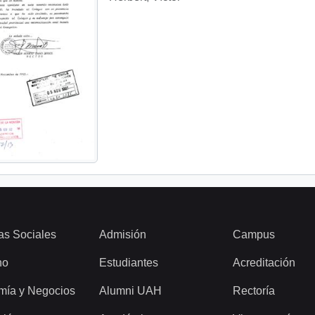
as Sociales
Admisión
Campus
ho
Estudiantes
Acreditación
mía y Negocios
Alumni UAH
Rectoría