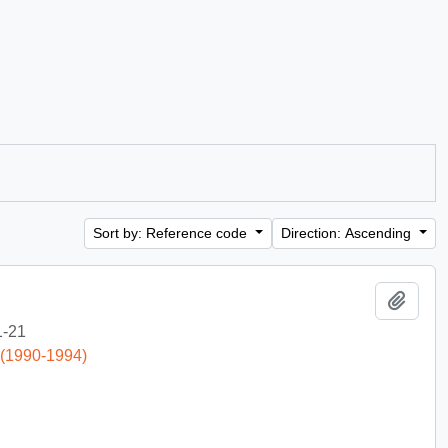
Sort by: Reference code
Direction: Ascending
Add t
1-21
 (1990-1994)