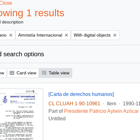
Close
wing 1 results
l description
Remove filter:
Remove filter:
iano
Amnistía Internacional
With digital objects
 search options
ew
Card view
Table view
[Carta de derechos humanos]
CL CLUAH 1-90-10961
·
Item
·
1990-1
Part of
Presidente Patricio Aylwin Azócar
Untitled