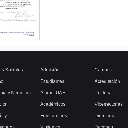
as Sociales
Admisión
Campus
ho
Estudiantes
Acreditación
mía y Negocios
Alumni UAH
Rectoría
ción
Académicos
Vicerrectorías
ía y
Funcionarios
Directorio
idades
Visitantes
Decanos