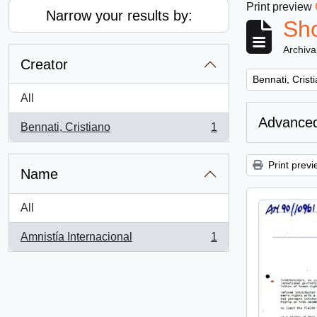
Print preview
Narrow your results by:
Sho
Archiva
Creator
Remove filter:
Bennati, Crist
All
Advanced
Bennati, Cristiano
1
, 1 results
Print previ
Name
All
Amnistía Internacional
1
, 1 results