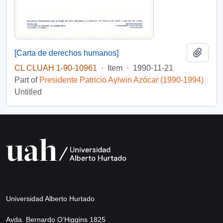
Add t
[Carta de derechos humanos]
CL CLUAH 1-90-10961
·
Item
·
1990-11-21
Part of
Presidente Patricio Aylwin Azócar (1990-1994)
Untitled
Universidad Alberto Hurtado
Avda. Bernardo O’Higgins 1825