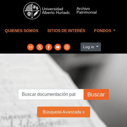
Skip to main content
QUIENES SOMOS
SITIOS DE INTERÉS
FONDOS
Log in
Buscar
Búsqueda Avanzada »