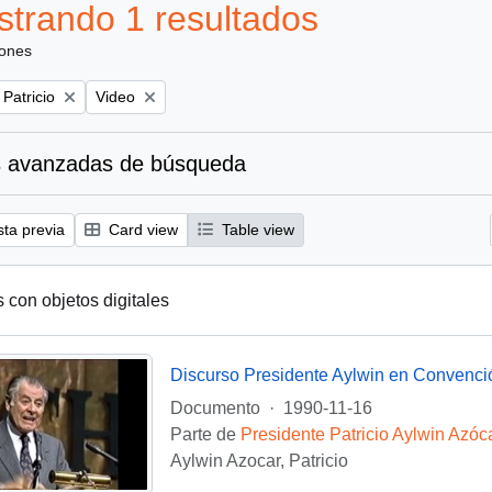
trando 1 resultados
iones
Remove filter:
 Patricio
Video
 avanzadas de búsqueda
sta previa
Card view
Table view
s con objetos digitales
Discurso Presidente Aylwin en Convenci
Documento
·
1990-11-16
Parte de
Presidente Patricio Aylwin Azóc
Aylwin Azocar, Patricio