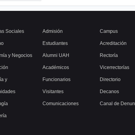
as Sociales
Admisión
Campus
ho
Estudiantes
Acreditación
mía y Negocios
Alumni UAH
Rectoría
ción
Académicos
Vicerrectorías
ía y
Funcionarios
Directorio
idades
Visitantes
Decanos
ogía
Comunicaciones
Canal de Denun
ería