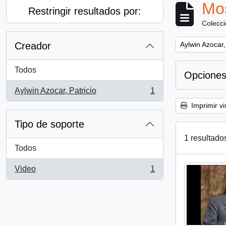
Mos
Restringir resultados por:
Colecc
Remove filter:
Creador
Aylwin Azocar,
Todos
Opciones
Aylwin Azocar, Patricio
1
, 1 resultados
Imprimir vi
Tipo de soporte
1 resultado
Todos
Video
1
, 1 resultados