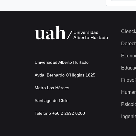
Cienci
Derec
Econo
Universidad Alberto Hurtado
Educa
Avda. Bernardo O’Higgins 1825
Filosof
Metro Los Héroes
Human
Santiago de Chile
Psicol
Teléfono +56 2 2692 0200
Ingeni