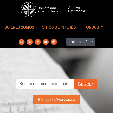
Skip to main content
QUIENES SOMOS
SITIOS DE INTERÉS
FONDOS
Iniciar sesión
Buscar
Búsqueda Avanzada »