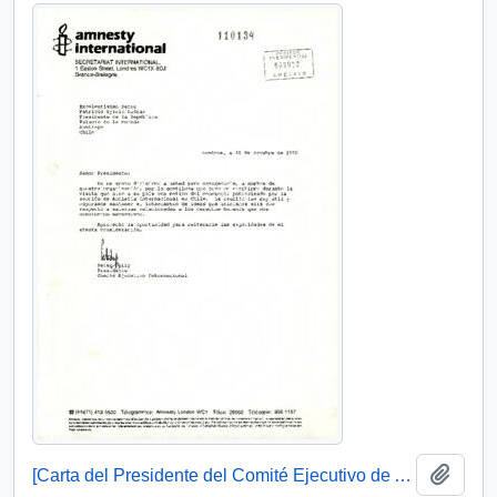
Añadi
[Carta del Presidente del Comité Ejecutivo de Amnistía Internacional dirigida al Presidente Patricio Aylwin]