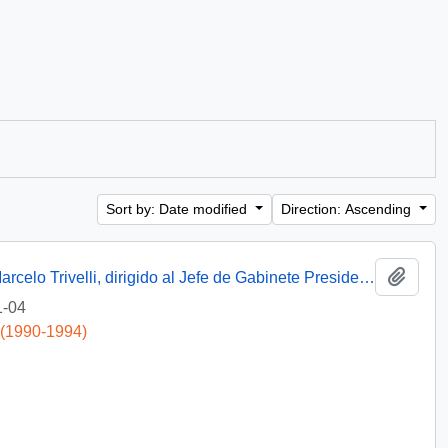
Sort by: Date modified
Direction: Ascending
Add t
[Memorándum del Asesor Presidencial, Marcelo Trivelli, dirigido al Jefe de Gabinete Presidencial, mediante el cual remite antecedentes relacionados a materia de inversiones en la Planta Termoeléctrica de Tocopilla]
1-04
 (1990-1994)