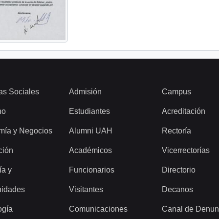
as Sociales
Admisión
Campus
ho
Estudiantes
Acreditación
mía y Negocios
Alumni UAH
Rectoría
ción
Académicos
Vicerrectorías
ía y
Funcionarios
Directorio
idades
Visitantes
Decanos
ogía
Comunicaciones
Canal de Denun