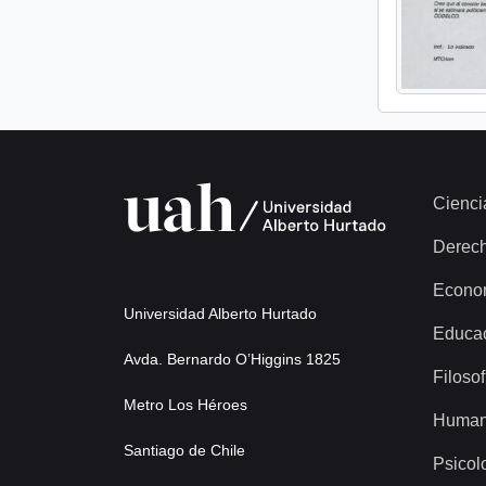
Cienci
Derec
Econo
Universidad Alberto Hurtado
Educa
Avda. Bernardo O’Higgins 1825
Filosof
Metro Los Héroes
Human
Santiago de Chile
Psicol