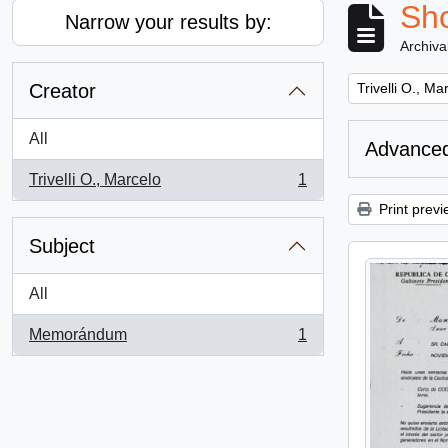
Sho
Narrow your results by:
Archiva
Remove filter:
Creator
Trivelli O., Ma
All
Advanced
Trivelli O., Marcelo
1
, 1 results
Print previ
Subject
All
Memorándum
1
, 1 results