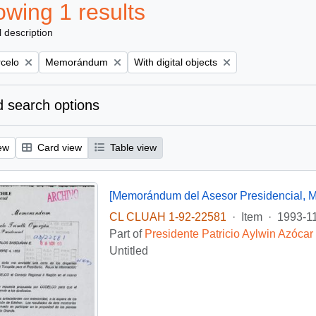
wing 1 results
l description
Remove filter:
Remove filter:
rcelo
Memorándum
With digital objects
 search options
ew
Card view
Table view
CL CLUAH 1-92-22581
·
Item
·
1993-1
Part of
Presidente Patricio Aylwin Azócar
Untitled