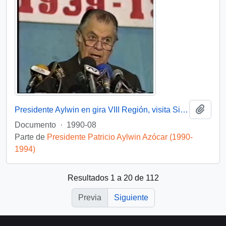
Añadi
Presidente Aylwin en gira VIII Región, visita Sindicato de Trabajadores Loza Penco: video
Documento
·
1990-08
Parte de
Presidente Patricio Aylwin Azócar (1990-
1994)
Resultados 1 a 20 de 112
Previa
Siguiente