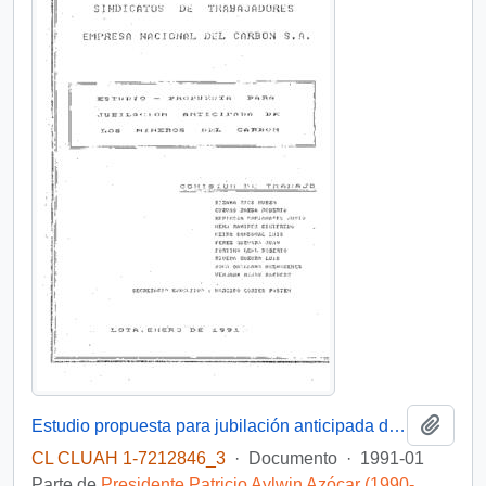
Añadi
Estudio propuesta para jubilación anticipada de los mineros del carbón
CL CLUAH 1-7212846_3
·
Documento
·
1991-01
Parte de
Presidente Patricio Aylwin Azócar (1990-