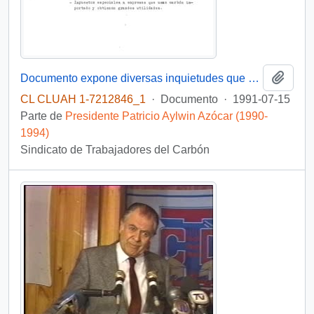
Añadi
Documento expone diversas inquietudes que afectan a los trabajadores del carbón
CL CLUAH 1-7212846_1
·
Documento
·
1991-07-15
Parte de
Presidente Patricio Aylwin Azócar (1990-
1994)
Sindicato de Trabajadores del Carbón