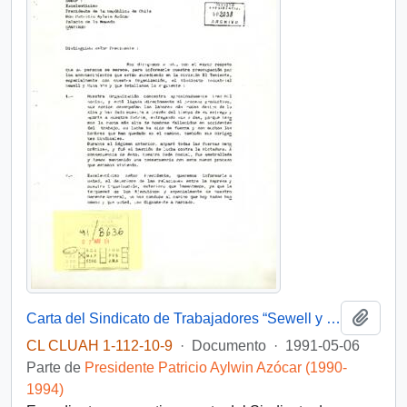
Añadi
Carta del Sindicato de Trabajadores “Sewell y Mina N° 8” a Patricio Aylwin Azócar, con relación a conflictos laborales en División El Teniente de Codelco
CL CLUAH 1-112-10-9
·
Documento
·
1991-05-06
Parte de
Presidente Patricio Aylwin Azócar (1990-
1994)