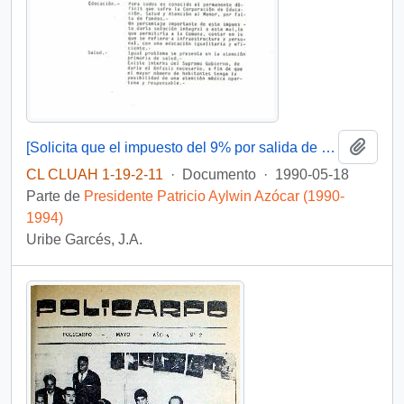
Añadi
[Solicita que el impuesto del 9% por salida de mercaderías de zona franca quede a beneficio municipal]
CL CLUAH 1-19-2-11
·
Documento
·
1990-05-18
Parte de
Presidente Patricio Aylwin Azócar (1990-
1994)
Uribe Garcés, J.A.