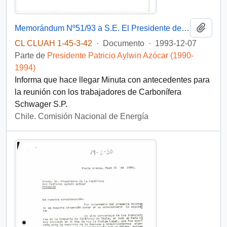
Añadi
Memorándum Nº51/93 a S.E. El Presidente de la República de parte del Ministro Presidente de la Comisión Nacional de Energía
CL CLUAH 1-45-3-42
·
Documento
·
1993-12-07
Parte de
Presidente Patricio Aylwin Azócar (1990-
1994)
Informa que hace llegar Minuta con antecedentes para
la reunión con los trabajadores de Carbonífera
Schwager S.P.
Chile. Comisión Nacional de Energía