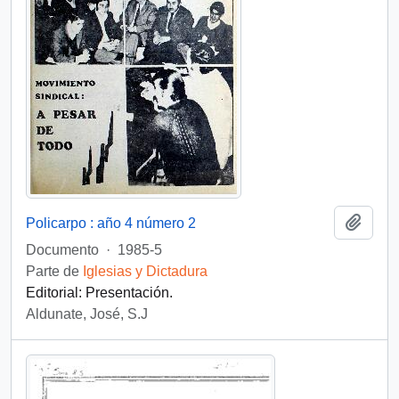
Añadi
Policarpo : año 4 número 2
Documento
·
1985-5
Parte de
Iglesias y Dictadura
Editorial: Presentación.
Aldunate, José, S.J