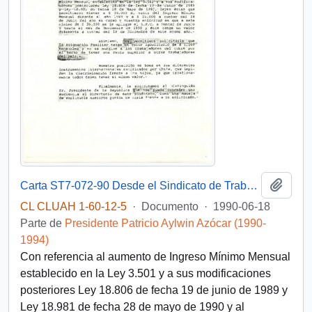
Añadi
Carta ST7-072-90 Desde el Sindicato de Trabajadores Nº7 CODELCO Chile - División El Teniente, de su Presidente, sr. Guillermo Medina Gálvez, y su secretario, sr. Mario Cornejo Soto, dirigida al Excelentísimo Señor Presidente de la República, Don Patricio Aylwin Azócar
CL CLUAH 1-60-12-5
·
Documento
·
1990-06-18
Parte de
Presidente Patricio Aylwin Azócar (1990-
1994)
Con referencia al aumento de Ingreso Mínimo Mensual
establecido en la Ley 3.501 y a sus modificaciones
posteriores Ley 18.806 de fecha 19 de junio de 1989 y
Ley 18.981 de fecha 28 de mayo de 1990 y al