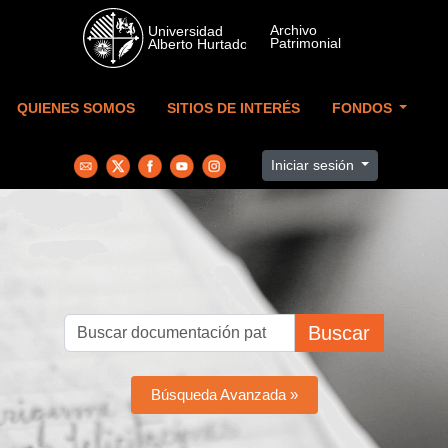
Skip to main content
QUIENES SOMOS
SITIOS DE INTERÉS
FONDOS
Iniciar sesión
Buscar
Búsqueda Avanzada »