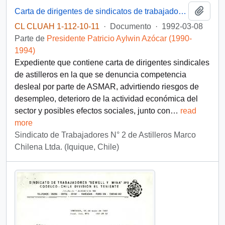
Añadi
Carta de dirigentes de sindicatos de trabajadores de astilleros a Patricio Aylwin Azócar, con relación a denuncia por competencia desleal de ASMAR y riesgos laborales
CL CLUAH 1-112-10-11
·
Documento
·
1992-03-08
Parte de
Presidente Patricio Aylwin Azócar (1990-
1994)
Expediente que contiene carta de dirigentes sindicales
de astilleros en la que se denuncia competencia
desleal por parte de ASMAR, advirtiendo riesgos de
desempleo, deterioro de la actividad económica del
sector y posibles efectos sociales, junto con
…
read
more
Sindicato de Trabajadores N° 2 de Astilleros Marco
Chilena Ltda. (Iquique, Chile)