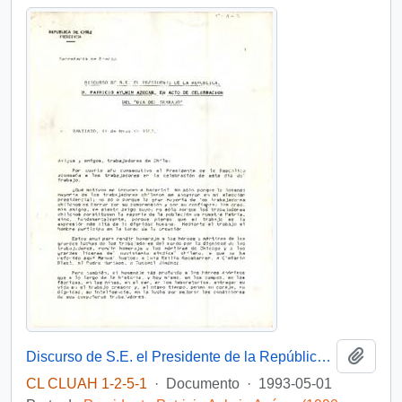
Añadi
Discurso de S.E. el Presidente de la República, D. Patricio Aylwin Azocar, en acto de celebración del Día del Trabajo
CL CLUAH 1-2-5-1
·
Documento
·
1993-05-01