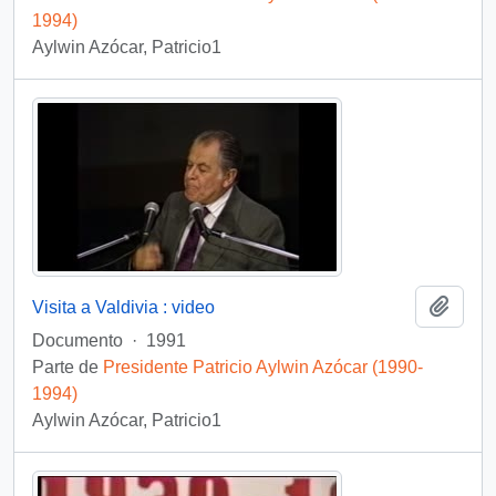
1994)
Aylwin Azócar, Patricio1
Añadi
Visita a Valdivia : video
Documento
·
1991
Parte de
Presidente Patricio Aylwin Azócar (1990-
1994)
Aylwin Azócar, Patricio1