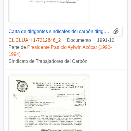
Añadi
Carta de dirigentes sindicales del carbón dirigida a la Comisión Minería y Energía
CL CLUAH 1-7212846_2
·
Documento
·
1991-10
Parte de
Presidente Patricio Aylwin Azócar (1990-
1994)
Sindicato de Trabajadores del Carbón