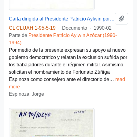
Añadi
Carta dirigida al Presidente Patricio Aylwin por trabajadores activos, jubilados y exonerados de Endesa, junto con diversos comandos sindicales y organizaciones de la CUT de la zona oeste.
CL CLUAH 1-95-5-19
·
Documento
·
1990-02
Parte de
Presidente Patricio Aylwin Azócar (1990-
1994)
Por medio de la presente expresan su apoyo al nuevo
gobierno democrático y relatan la exclusión sufrida por
los trabajadores durante el régimen militar. Asimismo,
solicitan el nombramiento de Fortunato Zúñiga
Espinoza como consejero ante el directorio de
…
read
more
Espinoza, Jorge