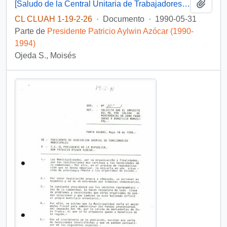
Añadi
[Saludo de la Central Unitaria de Trabajadores de Magallanes con motivo de visita del Presidente]
CL CLUAH 1-19-2-26
·
Documento
·
1990-05-31
Parte de
Presidente Patricio Aylwin Azócar (1990-
1994)
Ojeda S., Moisés