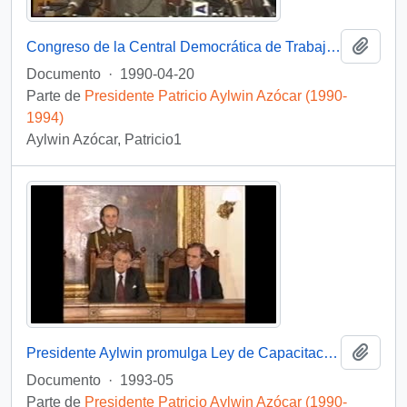
Añadi
Congreso de la Central Democrática de Trabajadores en Punta de Tralca : video
Documento
·
1990-04-20
Parte de
Presidente Patricio Aylwin Azócar (1990-
1994)
Aylwin Azócar, Patricio1
Añadi
Presidente Aylwin promulga Ley de Capacitación y Formación Sindical: video
Documento
·
1993-05
Parte de
Presidente Patricio Aylwin Azócar (1990-