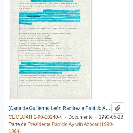
Añadi
[Carta de Guillermo León Ramirez a Patricio Aylwin]
CL CLUAH 1-90-10240-4
·
Documento
·
1990-05-18
Parte de
Presidente Patricio Aylwin Azócar (1990-
1994)