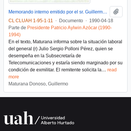
Añadi
Memorando interno emitido por el sr. Guillermo Maturana Donoso, funcionario de la Dirección Administrativa del Palacio de La Moneda, dirigido al Presidente de la República, sr. Patricio Aylwin Azócar
CL CLUAH 1-95-1-11
·
Documento
·
1990-04-18
Parte de
Presidente Patricio Aylwin Azócar (1990-
1994)
En el texto, Maturana informa sobre la situación laboral
del general (r) Julio Sergio Polloni Pérez, quien se
desempeña en la Subsecretaría de
Telecomunicaciones y estaría siendo marginado por su
condición de exmilitar. El remitente solicita la
…
read
more
Maturana Donoso, Guillermo