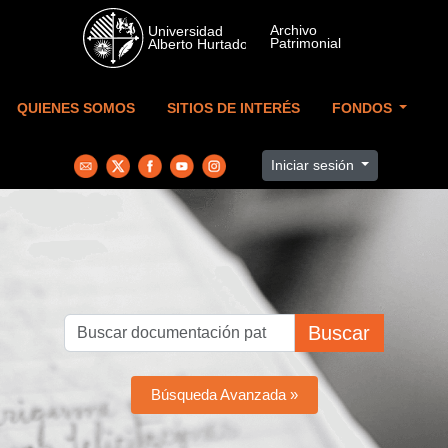
Skip to main content
QUIENES SOMOS
SITIOS DE INTERÉS
FONDOS
Iniciar sesión
Buscar
Búsqueda Avanzada »