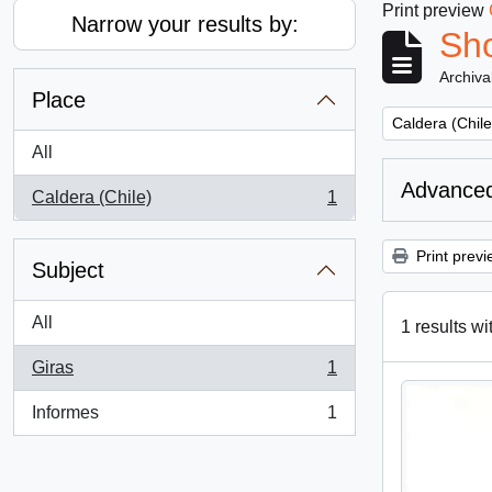
Print preview
Narrow your results by:
Sho
Archiva
Place
Remove filter:
Caldera (Chile
All
Advanced
Caldera (Chile)
1
, 1 results
Print previ
Subject
All
1 results wi
Giras
1
, 1 results
Informes
1
, 1 results