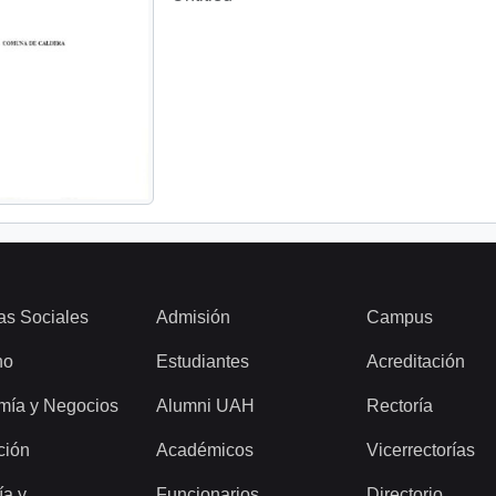
as Sociales
Admisión
Campus
ho
Estudiantes
Acreditación
mía y Negocios
Alumni UAH
Rectoría
ción
Académicos
Vicerrectorías
ía y
Funcionarios
Directorio