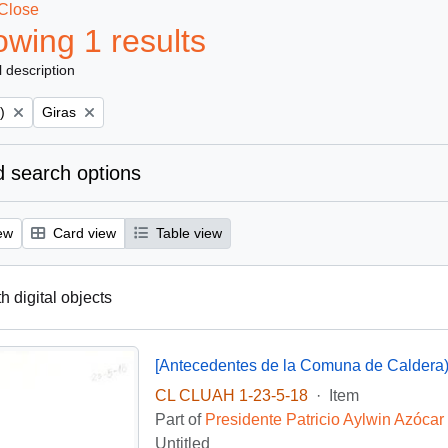
Close
wing 1 results
l description
Remove filter:
)
Giras
 search options
ew
Card view
Table view
th digital objects
[Antecedentes de la Comuna de Caldera
CL CLUAH 1-23-5-18
·
Item
Part of
Presidente Patricio Aylwin Azócar
Untitled