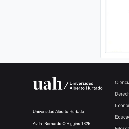
Cienci
Derec
Econo
Universidad Alberto Hurtado
Educa
Avda. Bernardo O’Higgins 1825
Filosof