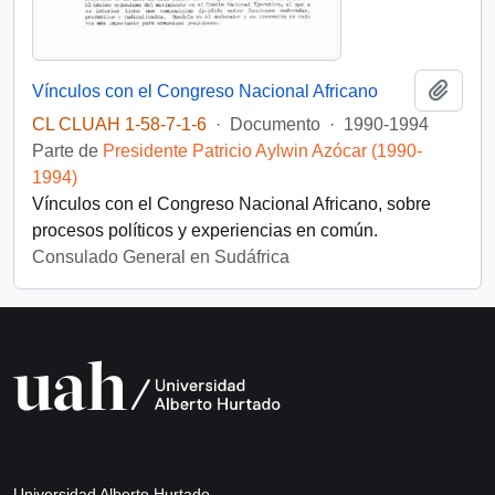
Añadi
Vínculos con el Congreso Nacional Africano
CL CLUAH 1-58-7-1-6
·
Documento
·
1990-1994
Parte de
Presidente Patricio Aylwin Azócar (1990-
1994)
Vínculos con el Congreso Nacional Africano, sobre
procesos políticos y experiencias en común.
Consulado General en Sudáfrica
Universidad Alberto Hurtado