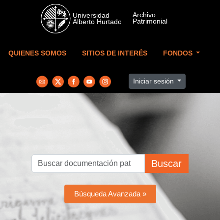
Skip to main content
QUIENES SOMOS
SITIOS DE INTERÉS
FONDOS
Iniciar sesión
Buscar
Búsqueda Avanzada »