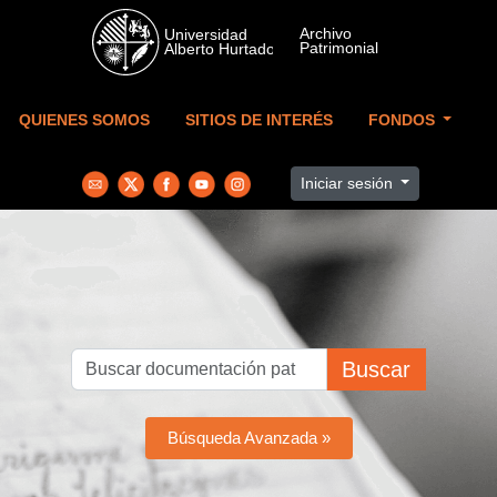
Skip to main content
QUIENES SOMOS
SITIOS DE INTERÉS
FONDOS
Iniciar sesión
Buscar
Búsqueda Avanzada »