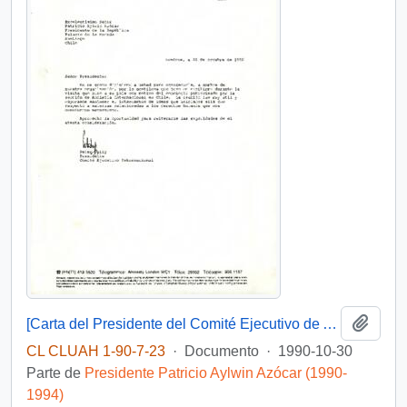
Añadi
[Carta del Presidente del Comité Ejecutivo de Amnistía Internacional dirigida al Presidente Patricio Aylwin]
CL CLUAH 1-90-7-23
·
Documento
·
1990-10-30
Parte de
Presidente Patricio Aylwin Azócar (1990-
1994)