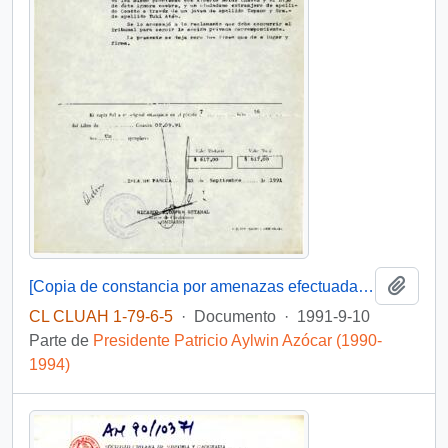
Añadi
[Copia de constancia por amenazas efectuada en carabineros comisaria de Isla de Pascua]
CL CLUAH 1-79-6-5
·
Documento
·
1991-9-10
Parte de
Presidente Patricio Aylwin Azócar (1990-
1994)