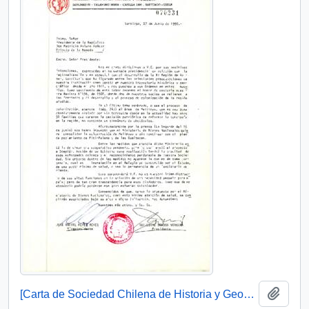
Añadi
[Carta de Sociedad Chilena de Historia y Geografía sobre XI Región]