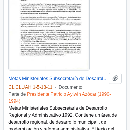
Añadi
Metas Ministeriales Subsecretaría de Desarrollo Regional y Administrativo 1992
CL CLUAH 1-5-13-11
·
Documento
Parte de
Presidente Patricio Aylwin Azócar (1990-
1994)
Metas Ministeriales Subsecretaría de Desarrollo
Regional y Administrativo 1992. Contiene un área de
desarrollo regional, de desarrollo municipal , de
modernización y reforma administrativa. El texto del