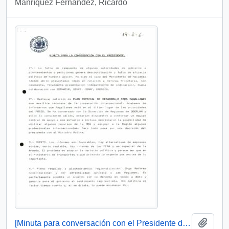
Manríquez Fernández, Ricardo
Añadi
[Minuta para conversación con el Presidente de Senador XII Región]