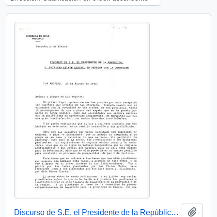
Añadi
Discurso de S.E. el Presidente de la República, D. Patricio Aylwin Azocar, en reunión con la comunidad.