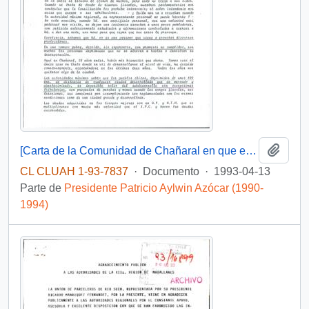
Añadi
[Carta de la Comunidad de Chañaral en que expone problemas que ocurren en la zona]
CL CLUAH 1-93-7837
·
Documento
·
1993-04-13
Parte de
Presidente Patricio Aylwin Azócar (1990-
1994)