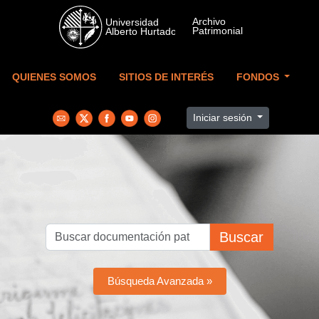
Skip to main content
QUIENES SOMOS
SITIOS DE INTERÉS
FONDOS
Iniciar sesión
Buscar
Búsqueda Avanzada »