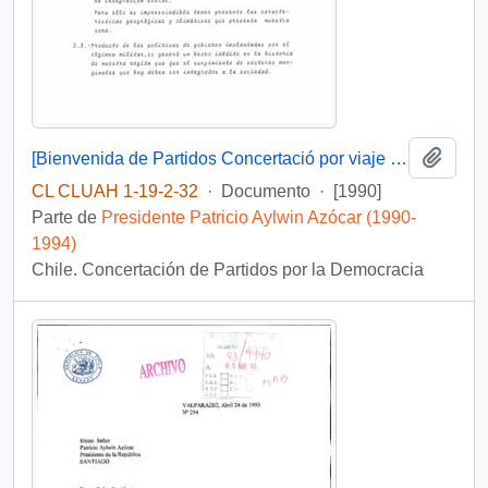
Añadi
[Bienvenida de Partidos Concertació por viaje del Presidente a Magallanes]
CL CLUAH 1-19-2-32
·
Documento
·
[1990]
Parte de
Presidente Patricio Aylwin Azócar (1990-
1994)
Chile. Concertación de Partidos por la Democracia