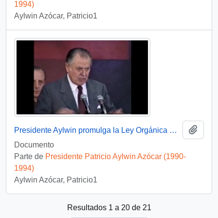
1994)
Aylwin Azócar, Patricio1
Añadi
Presidente Aylwin promulga la Ley Orgánica Constitucional de Regionalización: video
Documento
Parte de
Presidente Patricio Aylwin Azócar (1990-
1994)
Aylwin Azócar, Patricio1
Resultados 1 a 20 de 21