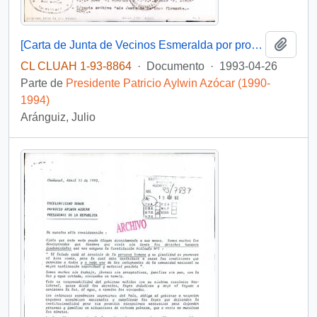
Añadi
[Carta de Junta de Vecinos Esmeralda por proyecto de futura comuna de Huaitencillo]
CL CLUAH 1-93-8864
·
Documento
·
1993-04-26
Parte de
Presidente Patricio Aylwin Azócar (1990-
1994)
Aránguiz, Julio