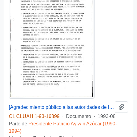
Añadi
[Agradecimiento público a las autoridades de la XII Región de Magallanes por avances en obras urbanas y viales]
CL CLUAH 1-93-16899
·
Documento
·
1993-08
Parte de
Presidente Patricio Aylwin Azócar (1990-
1994)