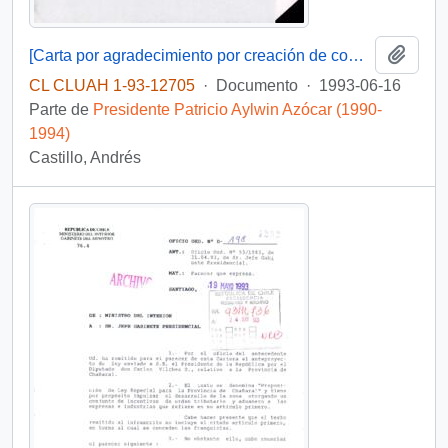
Añadi
[Carta por agradecimiento por creación de comuna Chillán Viejo]
CL CLUAH 1-93-12705
·
Documento
·
1993-06-16
Parte de
Presidente Patricio Aylwin Azócar (1990-
1994)
Castillo, Andrés