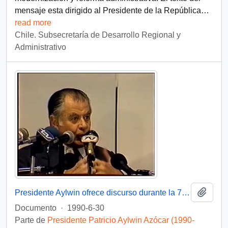
mensaje esta dirigido al Presidente de la República
…
read more
Chile. Subsecretaría de Desarrollo Regional y
Administrativo
Añadi
Presidente Aylwin ofrece discurso durante la 7° Jornada de Regionalización : video
Documento
·
1990-6-30
Parte de
Presidente Patricio Aylwin Azócar (1990-