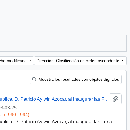
cha modificada
Dirección: Clasificación en orden ascendente
Muestra los resultados con objetos digitales
Añadi
Discurso de S.E. El Presidente de la República, D. Patricio Aylwin Azocar, al inaugurar las Feria Internacional de Talca - FITAL` 93
3-03-25
ar (1990-1994)
blica, D. Patricio Aylwin Azocar, al inaugurar las Feria