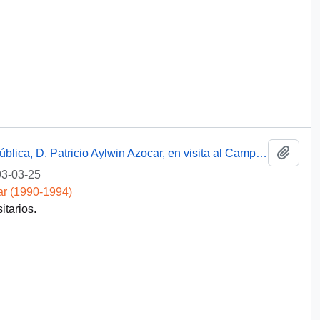
Añadi
Discurso de S.E. El Presidente de la República, D. Patricio Aylwin Azocar, en visita al Campus Norte de la Universidad de Talca
3-03-25
ar (1990-1994)
itarios.