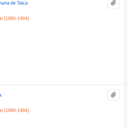
Añadi
muna de Talca
ar (1990-1994)
Añadi
a
ar (1990-1994)