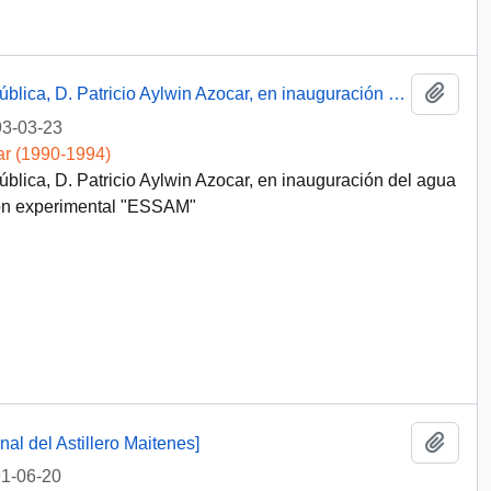
Añadi
Discurso de S.E. El Presidente de la República, D. Patricio Aylwin Azocar, en inauguración del agua potable rural de "Lo Figueroa", en estación experimental "ESSAM"
3-03-23
ar (1990-1994)
ública, D. Patricio Aylwin Azocar, en inauguración del agua
ción experimental "ESSAM"
Añadi
nal del Astillero Maitenes]
1-06-20