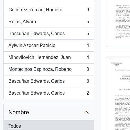
, 15 resultados
Gutierrez Román, Homero
9
, 9 resultados
Rojas, Alvaro
5
, 5 resultados
Bascuñan Edwards, Carlos
5
, 5 resultados
Aylwin Azocar, Patricio
4
, 4 resultados
Mihovilovich Hernández, Juan
4
, 4 resultados
Montecinos Espinoza, Roberto
3
, 3 resultados
Bascuñan Edwards, Carlos
3
, 3 resultados
Bascuñan Edwards, Carlos
2
, 2 resultados
Nombre
Todos