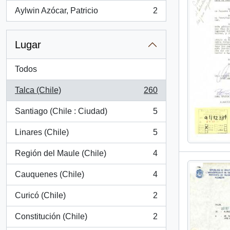
Aylwin Azócar, Patricio
2
, 2 resultados
Lugar
Todos
Talca (Chile)
260
, 260 resultados
Santiago (Chile : Ciudad)
5
, 5 resultados
Linares (Chile)
5
, 5 resultados
Región del Maule (Chile)
4
, 4 resultados
Cauquenes (Chile)
4
, 4 resultados
Curicó (Chile)
2
, 2 resultados
Constitución (Chile)
2
, 2 resultados