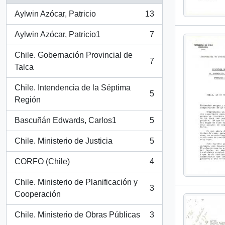
Aylwin Azócar, Patricio
13
, 13 resultados
Aylwin Azócar, Patricio1
7
, 7 resultados
Chile. Gobernación Provincial de
7
, 7 resultados
Talca
Chile. Intendencia de la Séptima
5
, 5 resultados
Región
Bascuñán Edwards, Carlos1
5
, 5 resultados
Chile. Ministerio de Justicia
5
, 5 resultados
CORFO (Chile)
4
, 4 resultados
Chile. Ministerio de Planificación y
3
, 3 resultados
Cooperación
Chile. Ministerio de Obras Públicas
3
, 3 resultados