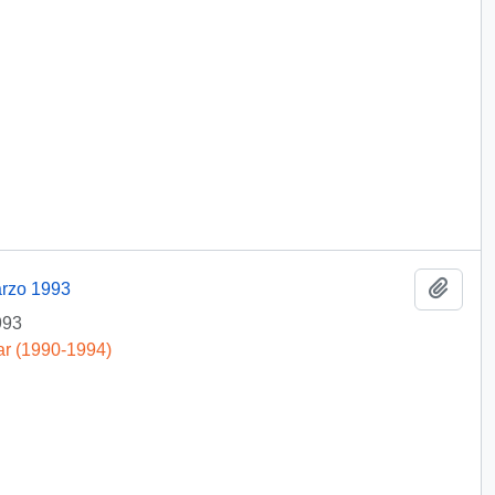
Añadi
arzo 1993
993
ar (1990-1994)