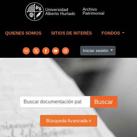
Skip to main content
QUIENES SOMOS
SITIOS DE INTERÉS
FONDOS
Iniciar sesión
Buscar
Búsqueda Avanzada »