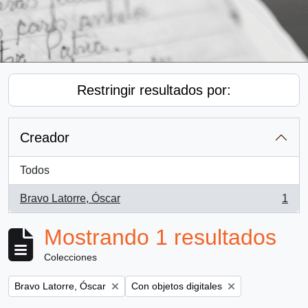
Restringir resultados por:
Creador
Todos
Bravo Latorre, Óscar
1
, 1 resultados
Mostrando 1 resultados
Colecciones
Remove filter:
Remove filter:
Bravo Latorre, Óscar
Con objetos digitales