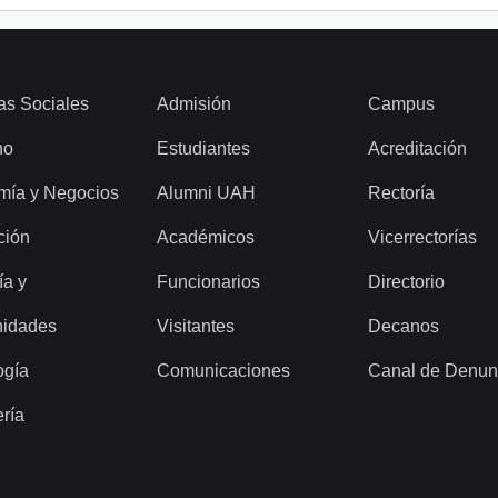
as Sociales
Admisión
Campus
ho
Estudiantes
Acreditación
mía y Negocios
Alumni UAH
Rectoría
ción
Académicos
Vicerrectorías
ía y
Funcionarios
Directorio
idades
Visitantes
Decanos
ogía
Comunicaciones
Canal de Denun
ería