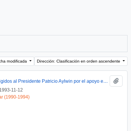
cha modificada
Dirección: Clasificación en orden ascendente
Añadi
[Agradecimientos del Obispo de Talca dirigidos al Presidente Patricio Aylwin por el apoyo en la reconstrucción de la Iglesia Matriz de Curicó]
1993-11-12
ar (1990-1994)