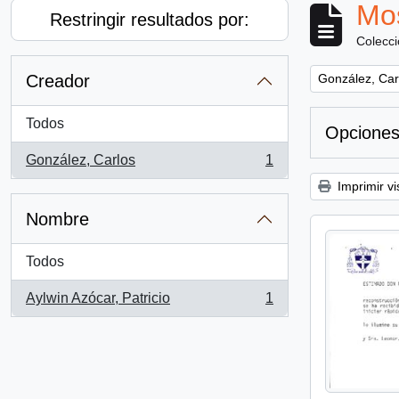
Mos
Restringir resultados por:
Colecc
Remove filter:
Creador
González, Car
Todos
Opciones
González, Carlos
1
, 1 resultados
Imprimir vi
Nombre
Todos
Aylwin Azócar, Patricio
1
, 1 resultados