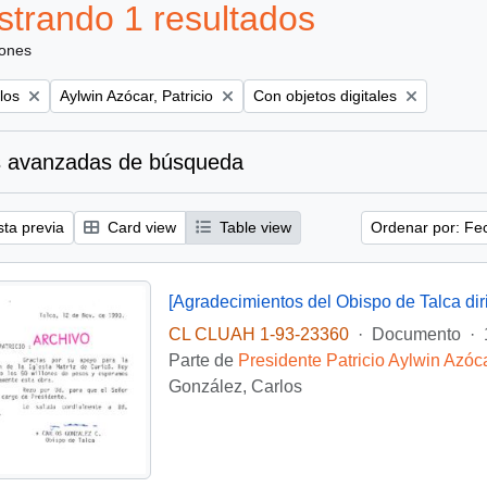
trando 1 resultados
iones
Remove filter:
Remove filter:
los
Aylwin Azócar, Patricio
Con objetos digitales
 avanzadas de búsqueda
sta previa
Card view
Table view
Ordenar por: Fe
CL CLUAH 1-93-23360
·
Documento
·
Parte de
Presidente Patricio Aylwin Azóc
González, Carlos