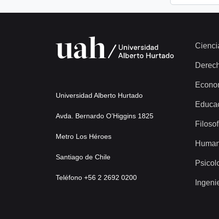
Cienci
Derec
Econo
Universidad Alberto Hurtado
Educa
Avda. Bernardo O’Higgins 1825
Filosof
Metro Los Héroes
Human
Santiago de Chile
Psicol
Teléfono +56 2 2692 0200
Ingeni