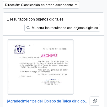
Dirección: Clasificación en orden ascendente
1 resultados con objetos digitales
Muestra los resultados con objetos digitales
Añadi
[Agradecimientos del Obispo de Talca dirigidos al Presidente Patricio Aylwin por el apoyo en la reconstrucción de la Iglesia Matriz de Curicó]