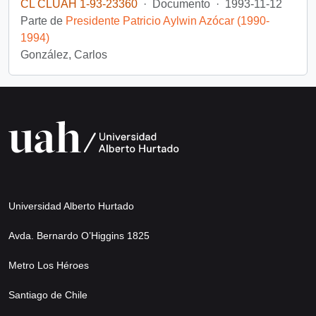
CL CLUAH 1-93-23360
·
Documento
·
1993-11-12
Parte de
Presidente Patricio Aylwin Azócar (1990-
1994)
González, Carlos
Universidad Alberto Hurtado
Avda. Bernardo O’Higgins 1825
Metro Los Héroes
Santiago de Chile