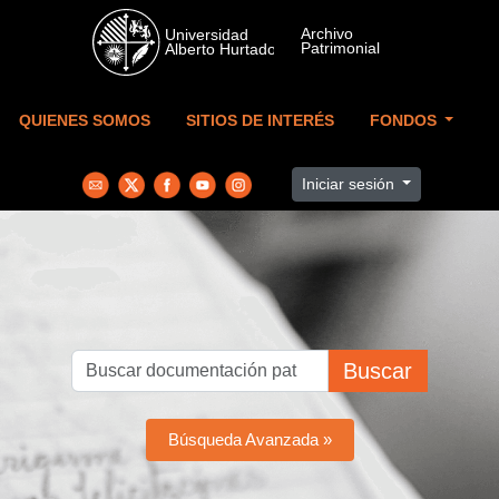
Skip to main content
QUIENES SOMOS
SITIOS DE INTERÉS
FONDOS
Iniciar sesión
Buscar
Búsqueda Avanzada »