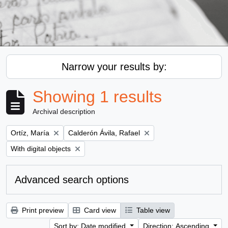
Narrow your results by:
Showing 1 results
Archival description
Remove filter:
Remove filter:
Ortíz, María
Calderón Ávila, Rafael
Remove filter:
With digital objects
Advanced search options
Print preview
Card view
Table view
Sort by: Date modified
Direction: Ascending