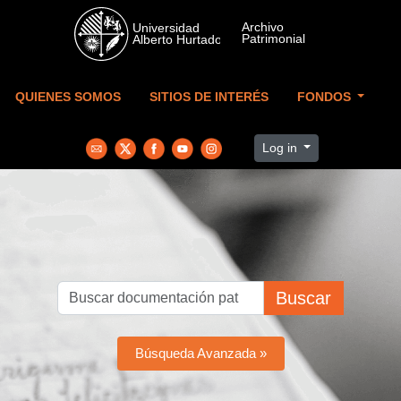
Skip to main content
QUIENES SOMOS
SITIOS DE INTERÉS
FONDOS
Log in
Buscar
Búsqueda Avanzada »