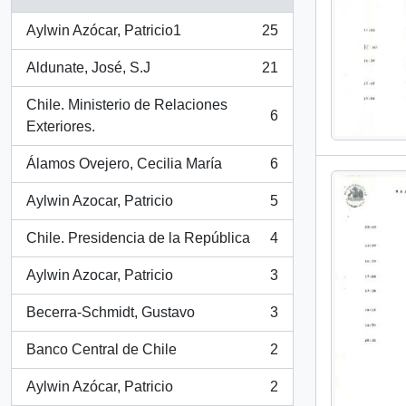
Aylwin Azócar, Patricio1
25
, 25 results
Aldunate, José, S.J
21
, 21 results
Chile. Ministerio de Relaciones
6
, 6 results
Exteriores.
Álamos Ovejero, Cecilia María
6
, 6 results
Aylwin Azocar, Patricio
5
, 5 results
Chile. Presidencia de la República
4
, 4 results
Aylwin Azocar, Patricio
3
, 3 results
Becerra-Schmidt, Gustavo
3
, 3 results
Banco Central de Chile
2
, 2 results
Aylwin Azócar, Patricio
2
, 2 results