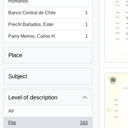
, 1 results
Humanos
Banco Central de Chile
1
, 1 results
Precht Bañados, Ester
1
, 1 results
Parra Merino, Carlos H.
1
, 1 results
Place
Subject
Level of description
All
File
163
, 163 results