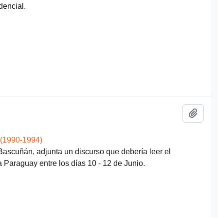
dencial.
Add t
 (1990-1994)
ascuñán, adjunta un discurso que debería leer el
a Paraguay entre los días 10 - 12 de Junio.