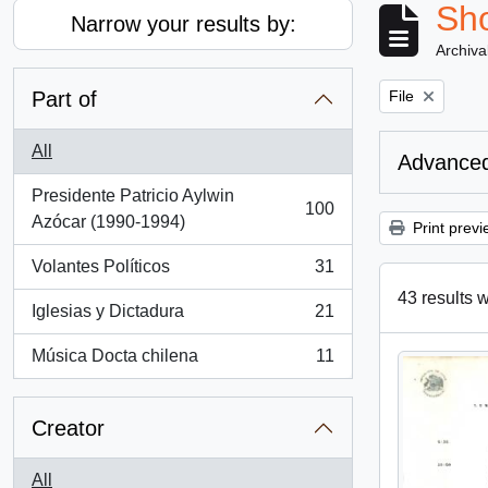
Sho
Narrow your results by:
Archiva
Remove filter:
Part of
File
All
Advanced
Presidente Patricio Aylwin
100
, 100 results
Azócar (1990-1994)
Print previ
Volantes Políticos
31
, 31 results
43 results w
Iglesias y Dictadura
21
, 21 results
Música Docta chilena
11
, 11 results
Creator
All