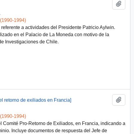
Add t
1
 (1990-1994)
eferente a actividades del Presidente Patricio Aylwin.
alizado en el Palacio de La Moneda con motivo de la
de Investigaciones de Chile.
Add t
l retorno de exiliados en Francia]
2
 (1990-1994)
el Comité Pro-Retorno de Exiliados, en Francia, indicando a
inio. Incluye documentos de respuesta del Jefe de