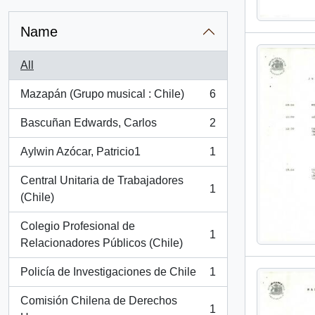
Name
All
Mazapán (Grupo musical : Chile)
6
, 6 results
Bascuñan Edwards, Carlos
2
, 2 results
Aylwin Azócar, Patricio1
1
, 1 results
Central Unitaria de Trabajadores
1
, 1 results
(Chile)
Colegio Profesional de
1
, 1 results
Relacionadores Públicos (Chile)
Policía de Investigaciones de Chile
1
, 1 results
Comisión Chilena de Derechos
1