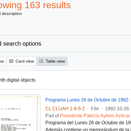
wing 163 results
l description
 search options
ew
Card view
Table view
ith digital objects
Programa Lunes 26 de Octubre de 1992.
CL CLUAH 1-8-5-2
·
File
·
1992-10-26
Part of
Presidente Patricio Aylwin Azócar
Programa del Lunes 26 de Octubre de 1992
Además contiene un memorándum de la Di