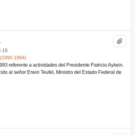
Add t
.
-19
 (1990-1994)
3 referente a actividades del Presidente Patricio Aylwin.
cido al señor Erwin Teufel, Ministro del Estado Federal de