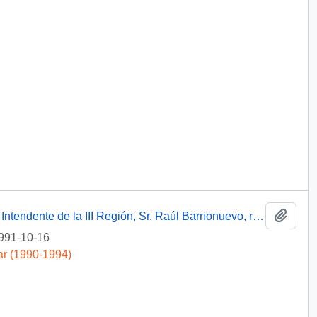
Añadi
[Oficio del Asesor Presidencial dirigido al Intendente de la III Región, Sr. Raúl Barrionuevo, referente a saludo de Navidad]
991-10-16
ar (1990-1994)