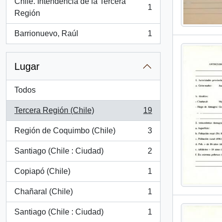
Chile. Intendencia de la Tercera
1
, 1 resultados
Región
Barrionuevo, Raúl
1
, 1 resultados
Lugar
Todos
Tercera Región (Chile)
19
, 19 resultados
Región de Coquimbo (Chile)
3
, 3 resultados
Santiago (Chile : Ciudad)
2
, 2 resultados
Copiapó (Chile)
1
, 1 resultados
Chañaral (Chile)
1
, 1 resultados
Santiago (Chile : Ciudad)
1
, 1 resultados