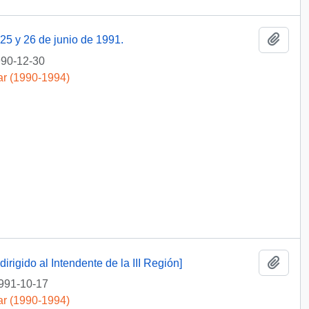
Añadi
25 y 26 de junio de 1991.
90-12-30
ar (1990-1994)
Añadi
irigido al Intendente de la III Región]
991-10-17
ar (1990-1994)