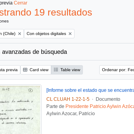
 previa
Cerrar
trando 19 resultados
iones
Remove filter:
 (Chile)
Con objetos digitales
 avanzadas de búsqueda
sta previa
Card view
Table view
Ordenar por: Fe
[Informe sobre el estado que se encuentra
CL CLUAH 1-22-1-5
·
Documento
Parte de
Presidente Patricio Aylwin Azóc
Aylwin Azocar, Patricio