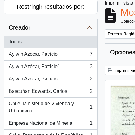
Imprimir vista
Restringir resultados por:
Mos
Colecc
Creador
Remove filter:
Tercera Región
Todos
Opciones
Aylwin Azocar, Patricio
7
, 7 resultados
Aylwin Azócar, Patricio1
3
, 3 resultados
Imprimir vi
Aylwin Azocar, Patricio
2
, 2 resultados
Bascuñan Edwards, Carlos
2
, 2 resultados
Chile. Ministerio de Vivienda y
1
, 1 resultados
Urbanismo
Empresa Nacional de Minería
1
, 1 resultados