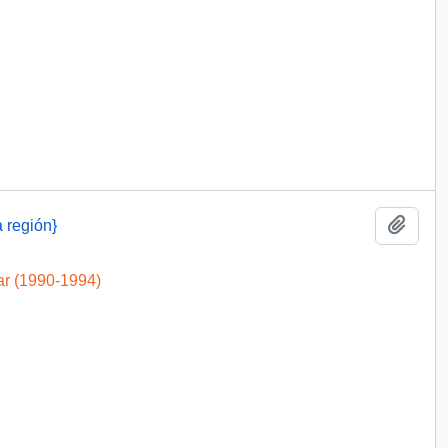
Añadi
a región}
ar (1990-1994)