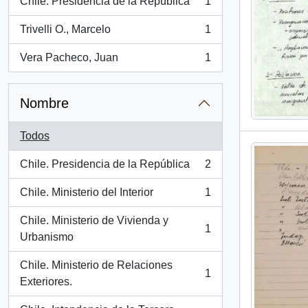
Chile. Presidencia de la República
1
, 1 resultados
Trivelli O., Marcelo
1
, 1 resultados
Vera Pacheco, Juan
1
, 1 resultados
Nombre
Todos
Chile. Presidencia de la República
2
, 2 resultados
Chile. Ministerio del Interior
1
, 1 resultados
Chile. Ministerio de Vivienda y
1
, 1 resultados
Urbanismo
Chile. Ministerio de Relaciones
1
, 1 resultados
Exteriores.