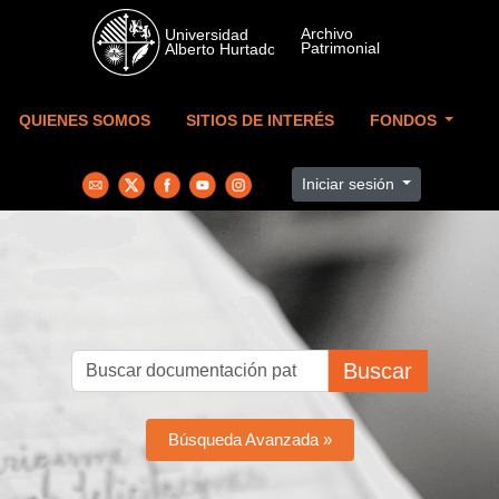
Skip to main content
QUIENES SOMOS
SITIOS DE INTERÉS
FONDOS
Iniciar sesión
Buscar
Búsqueda Avanzada »