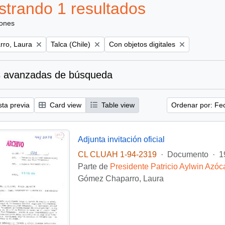
trando 1 resultados
iones
Remove filter:
Remove filter:
ro, Laura
Talca (Chile)
Con objetos digitales
 avanzadas de búsqueda
sta previa
Card view
Table view
Ordenar por: Fe
Adjunta invitación oficial
CL CLUAH 1-94-2319
·
Documento
·
1
Parte de
Presidente Patricio Aylwin Azóc
Gómez Chaparro, Laura