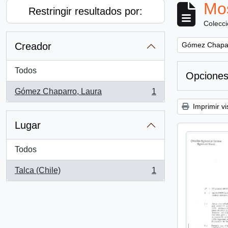
Mos
Restringir resultados por:
Colecc
Remove filter:
Creador
Gómez Chapar
Todos
Opciones
Gómez Chaparro, Laura
1
, 1 resultados
Imprimir vi
Lugar
Todos
Talca (Chile)
1
, 1 resultados