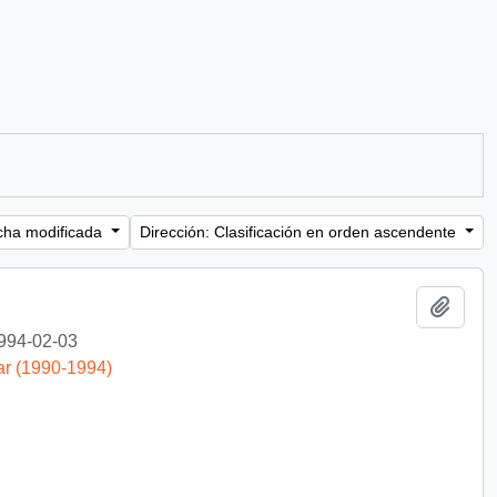
cha modificada
Dirección: Clasificación en orden ascendente
Añadi
994-02-03
ar (1990-1994)