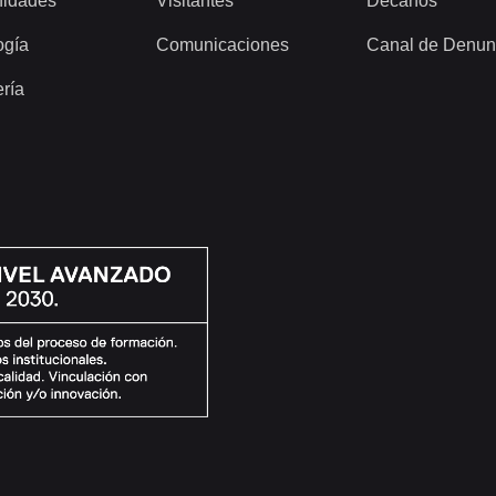
idades
Visitantes
Decanos
ogía
Comunicaciones
Canal de Denun
ería