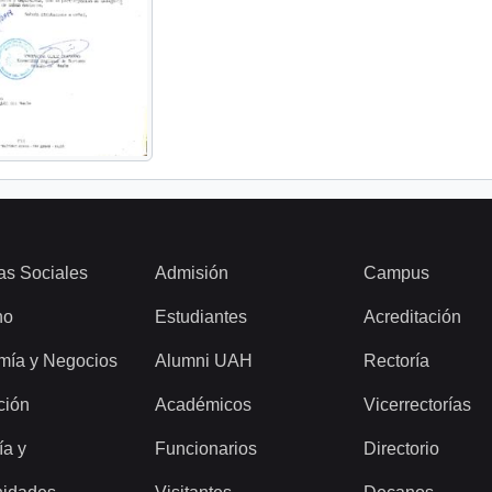
as Sociales
Admisión
Campus
ho
Estudiantes
Acreditación
mía y Negocios
Alumni UAH
Rectoría
ción
Académicos
Vicerrectorías
ía y
Funcionarios
Directorio