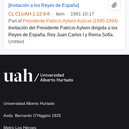
Add t
[Invitación a los Reyes de España]
CL CLUAH 1-12-9-8
·
Item
·
1991-10-17
Part of
Presidente Patricio Aylwin Azócar (1990-1994)
Invitación del Presidente Patricio Aylwin dirigida a los
Reyes de España, Rey Juan Carlos I y Reina Sofía.
Untitled
Universidad Alberto Hurtado
Avda. Bernardo O’Higgins 1825
Metro Los Héroes