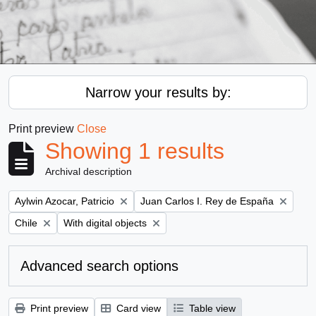
Narrow your results by:
Print preview
Close
Showing 1 results
Archival description
Remove filter:
Remove filter:
Aylwin Azocar, Patricio
Juan Carlos I. Rey de España
Remove filter:
Remove filter:
Chile
With digital objects
Advanced search options
Print preview
Card view
Table view