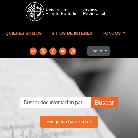
Skip to main content
QUIENES SOMOS
SITIOS DE INTERÉS
FONDOS
Log in
Buscar
Búsqueda Avanzada »