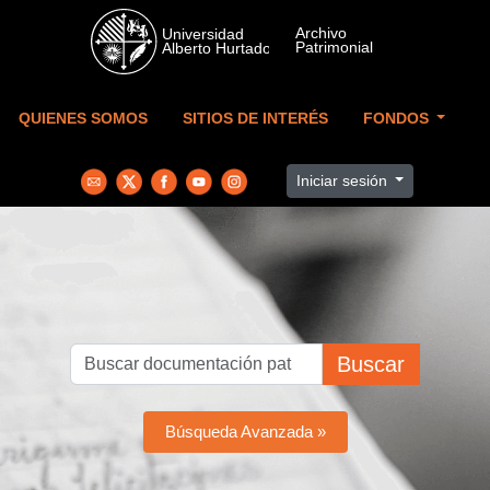
Skip to main content
QUIENES SOMOS
SITIOS DE INTERÉS
FONDOS
Iniciar sesión
Buscar
Búsqueda Avanzada »