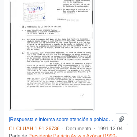
Añadi
[Respuesta e informa sobre atención a pobladores]
CL CLUAH 1-91-26736
·
Documento
·
1991-12-04
Parte de
Presidente Patricio Aylwin Azócar (1990-