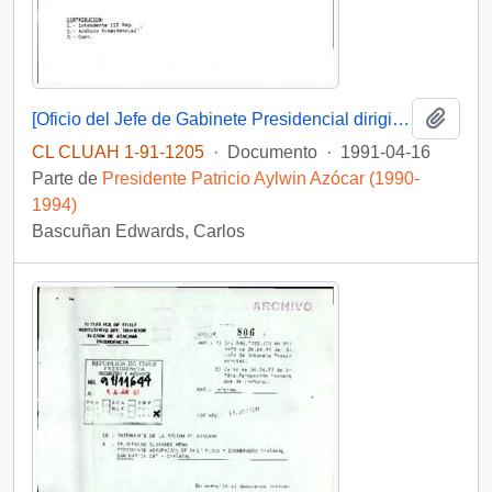
Añadi
[Oficio del Jefe de Gabinete Presidencial dirigido al Intendente de la III Región de Atacama, Sr. Raúl Barrionuevo]
CL CLUAH 1-91-1205
·
Documento
·
1991-04-16
Parte de
Presidente Patricio Aylwin Azócar (1990-
1994)
Bascuñan Edwards, Carlos