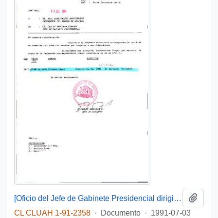
Añadi
[Oficio del Jefe de Gabinete Presidencial dirigido al Intendente de la Región de Atacama]
CL CLUAH 1-91-2358
·
Documento
·
1991-07-03