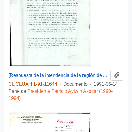
Añadi
[Respuesta de la Intendencia de la región de Atacama a la solicitud de la Agrupación de Exonerados de Chañoral]
CL CLUAH 1-91-11644
·
Documento
·
1991-06-14
Parte de
Presidente Patricio Aylwin Azócar (1990-
1994)