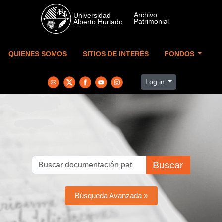
Skip to main content
QUIENES SOMOS
SITIOS DE INTERÉS
FONDOS
Log in
Buscar
Búsqueda Avanzada »