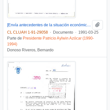
Añadi
[Envía antecedentes de la situación económica de la Universidad Católica de Valparaíso]
CL CLUAH 1-91-29058
·
Documento
·
1991-03-25
Parte de
Presidente Patricio Aylwin Azócar (1990-
1994)
Donoso Riveros, Bernardo