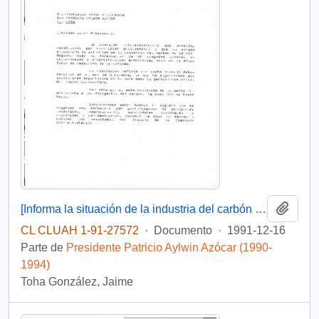
Añadi
[Informa la situación de la industria del carbón de la VIII Región]
CL CLUAH 1-91-27572
·
Documento
·
1991-12-16
Parte de
Presidente Patricio Aylwin Azócar (1990-
1994)
Toha González, Jaime