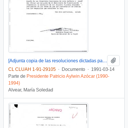
Añadi
[Adjunta copia de las resoluciones dictadas para el nombramiento de las Directoras Regionales del Servicio Nacional de la Mujer]
CL CLUAH 1-91-29105
·
Documento
·
1991-03-14
Parte de
Presidente Patricio Aylwin Azócar (1990-
1994)
Alvear, María Soledad