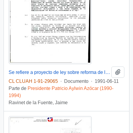
Añadi
Se refiere a proyecto de ley sobre reforma de la Constitución Política del Estado
CL CLUAH 1-91-29065
·
Documento
·
1991-06-11
Parte de
Presidente Patricio Aylwin Azócar (1990-
1994)
Ravinet de la Fuente, Jaime