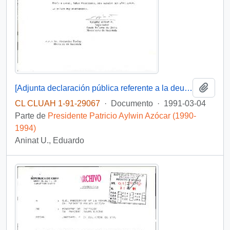
Añadi
[Adjunta declaración pública referente a la deuda externa chilena]
CL CLUAH 1-91-29067
·
Documento
·
1991-03-04
Parte de
Presidente Patricio Aylwin Azócar (1990-
1994)
Aninat U., Eduardo