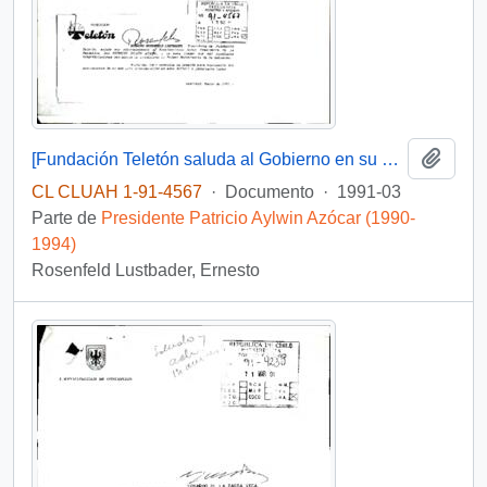
Añadi
[Fundación Teletón saluda al Gobierno en su primer aniversario]
CL CLUAH 1-91-4567
·
Documento
·
1991-03
Parte de
Presidente Patricio Aylwin Azócar (1990-
1994)
Rosenfeld Lustbader, Ernesto