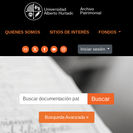
Skip to main content
QUIENES SOMOS
SITIOS DE INTERÉS
FONDOS
Iniciar sesión
Buscar
Búsqueda Avanzada »