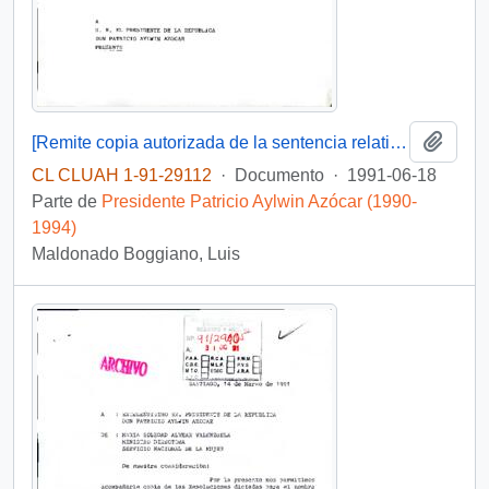
Añadi
[Remite copia autorizada de la sentencia relativa al reclamo de constitucionalidad de diversos Senadores]
CL CLUAH 1-91-29112
·
Documento
·
1991-06-18
Parte de
Presidente Patricio Aylwin Azócar (1990-
1994)
Maldonado Boggiano, Luis