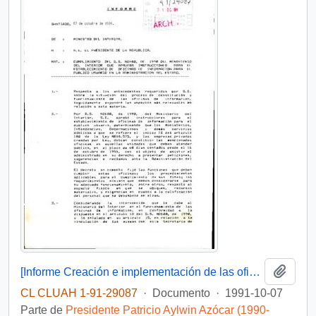
Añadi
[Informe Creación e implementación de las oficinas de información al usuario]
CL CLUAH 1-91-29087
·
Documento
·
1991-10-07
Parte de
Presidente Patricio Aylwin Azócar (1990-