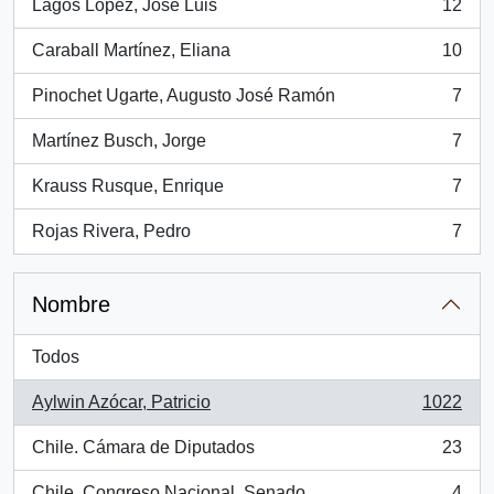
Lagos López, José Luis
12
, 12 resultados
Caraball Martínez, Eliana
10
, 10 resultados
Pinochet Ugarte, Augusto José Ramón
7
, 7 resultados
Martínez Busch, Jorge
7
, 7 resultados
Krauss Rusque, Enrique
7
, 7 resultados
Rojas Rivera, Pedro
7
, 7 resultados
Nombre
Todos
Aylwin Azócar, Patricio
1022
, 1022 resultados
Chile. Cámara de Diputados
23
, 23 resultados
Chile. Congreso Nacional. Senado
4