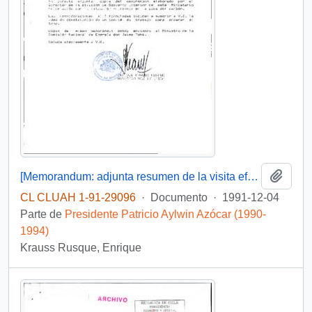
Añadi
[Memorandum: adjunta resumen de la visita efectuada a la zona del carbón (VIII Región)]
CL CLUAH 1-91-29096
·
Documento
·
1991-12-04
Parte de
Presidente Patricio Aylwin Azócar (1990-
1994)
Krauss Rusque, Enrique