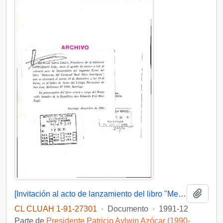
Añadi
[Invitación al acto de lanzamiento del libro "Memoria del cardenal Raúl Silva Henríquez]
CL CLUAH 1-91-27301
·
Documento
·
1991-12
Parte de
Presidente Patricio Aylwin Azócar (1990-