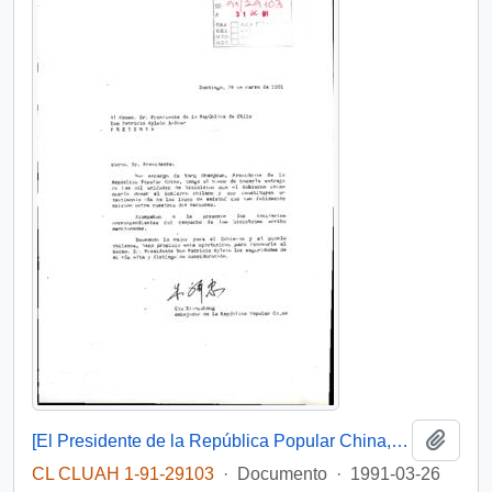
Añadi
[El Presidente de la República Popular China, hace entrega de mil unidades de bicicletas]
CL CLUAH 1-91-29103
·
Documento
·
1991-03-26