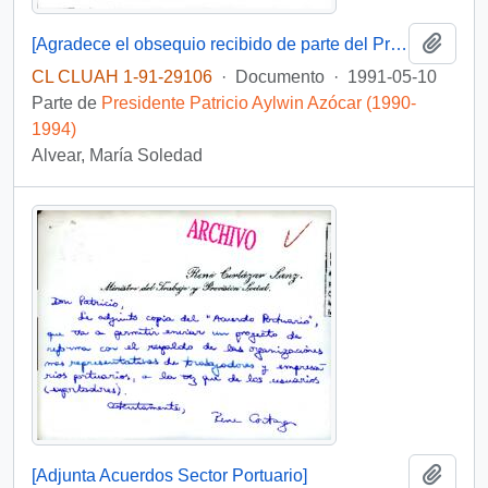
Añadi
[Agradece el obsequio recibido de parte del Presidente]
CL CLUAH 1-91-29106
·
Documento
·
1991-05-10
Parte de
Presidente Patricio Aylwin Azócar (1990-
1994)
Alvear, María Soledad
Añadi
[Adjunta Acuerdos Sector Portuario]