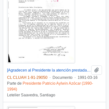
Añadi
[Agradecen al Presidente la atención prestada a su caso]
CL CLUAH 1-91-29050
·
Documento
·
1991-03-16
Parte de
Presidente Patricio Aylwin Azócar (1990-
1994)
Letelier Saavedra, Santiago