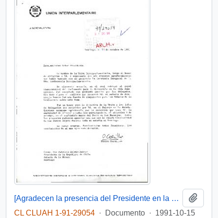
Añadi
[Agradecen la presencia del Presidente en la Ceremonia Inaugural de la 86a. Conferencia Interparlamentaria]
CL CLUAH 1-91-29054
·
Documento
·
1991-10-15