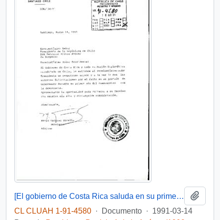
Añadi
[El gobierno de Costa Rica saluda en su primer aniversario]
CL CLUAH 1-91-4580
·
Documento
·
1991-03-14