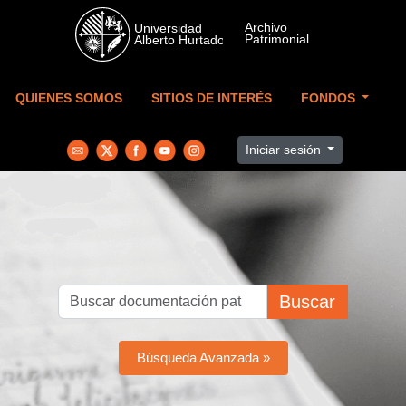
Skip to main content
QUIENES SOMOS
SITIOS DE INTERÉS
FONDOS
Iniciar sesión
Buscar
Búsqueda Avanzada »