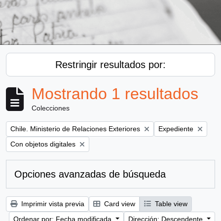
Restringir resultados por:
Mostrando 1 resultados
Colecciones
Remove filter:
Remove filter:
Chile. Ministerio de Relaciones Exteriores
Expediente
Remove filter:
Con objetos digitales
Opciones avanzadas de búsqueda
Imprimir vista previa
Card view
Table view
Ordenar por: Fecha modificada
Dirección: Descendente