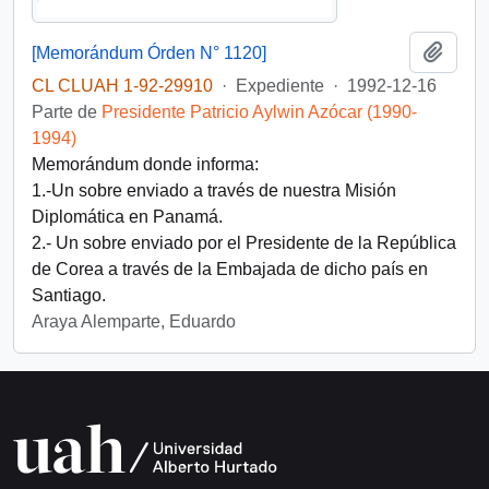
Añadi
[Memorándum Órden N° 1120]
CL CLUAH 1-92-29910
·
Expediente
·
1992-12-16
Parte de
Presidente Patricio Aylwin Azócar (1990-
1994)
Memorándum donde informa:
1.-Un sobre enviado a través de nuestra Misión
Diplomática en Panamá.
2.- Un sobre enviado por el Presidente de la República
de Corea a través de la Embajada de dicho país en
Santiago.
Araya Alemparte, Eduardo