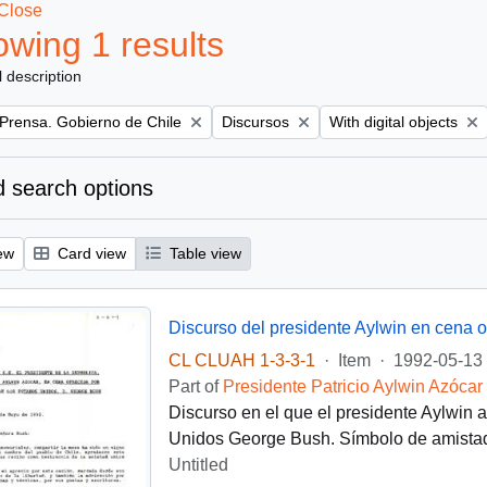
Close
wing 1 results
l description
Remove filter:
Remove filter:
 Prensa. Gobierno de Chile
Discursos
With digital objects
 search options
ew
Card view
Table view
CL CLUAH 1-3-3-1
·
Item
·
1992-05-13
Part of
Presidente Patricio Aylwin Azócar
Discurso en el que el presidente Aylwin 
Unidos George Bush. Símbolo de amistad
Untitled