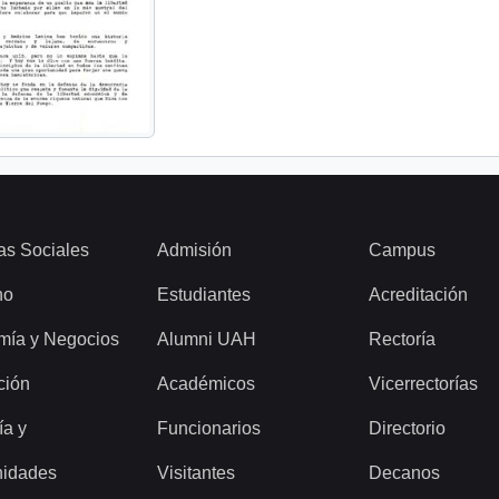
as Sociales
Admisión
Campus
ho
Estudiantes
Acreditación
mía y Negocios
Alumni UAH
Rectoría
ción
Académicos
Vicerrectorías
ía y
Funcionarios
Directorio
idades
Visitantes
Decanos