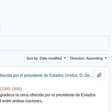
Sort by: Date modified
Direction: Ascending
Add t
Discurso del presidente Aylwin en cena ofrecida por el presidente de Estados Unidos, D. George Bush
 (1990-1994)
agradece la cena ofrecida por el presidente de Estados
 entre ambas naciones.