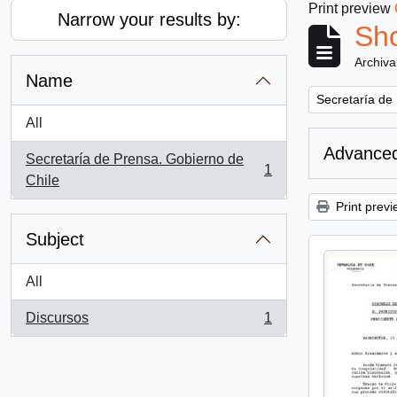
Print preview
Narrow your results by:
Sho
Archiva
Name
Remove filter:
Secretaría de
All
Advanced
Secretaría de Prensa. Gobierno de
1
, 1 results
Chile
Print previ
Subject
All
Discursos
1
, 1 results