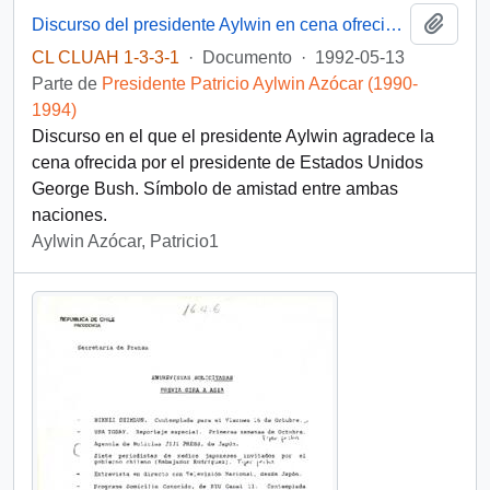
Añadi
Discurso del presidente Aylwin en cena ofrecida por el presidente de Estados Unidos, D. George Bush
CL CLUAH 1-3-3-1
·
Documento
·
1992-05-13
Parte de
Presidente Patricio Aylwin Azócar (1990-
1994)
Discurso en el que el presidente Aylwin agradece la
cena ofrecida por el presidente de Estados Unidos
George Bush. Símbolo de amistad entre ambas
naciones.
Aylwin Azócar, Patricio1