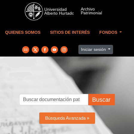
Skip to main content
QUIENES SOMOS
SITIOS DE INTERÉS
FONDOS
Iniciar sesión
Buscar
Búsqueda Avanzada »