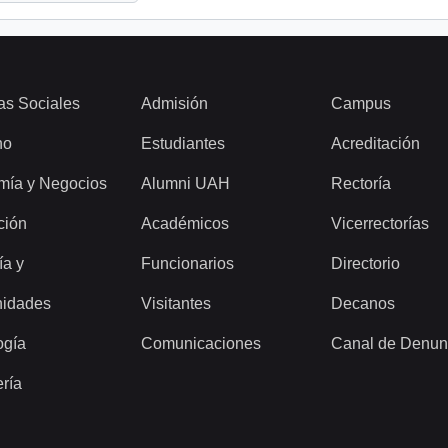
as Sociales
Admisión
Campus
ho
Estudiantes
Acreditación
mía y Negocios
Alumni UAH
Rectoría
ción
Académicos
Vicerrectorías
ía y
Funcionarios
Directorio
idades
Visitantes
Decanos
ogía
Comunicaciones
Canal de Denun
ería