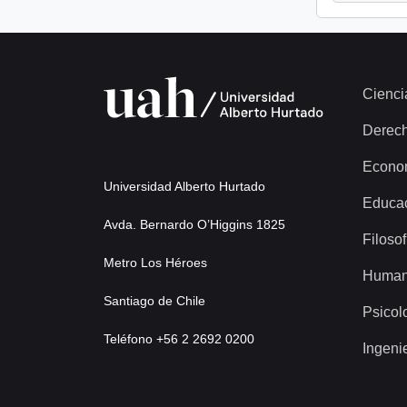
Cienci
Derec
Econo
Universidad Alberto Hurtado
Educa
Avda. Bernardo O’Higgins 1825
Filosof
Metro Los Héroes
Human
Santiago de Chile
Psicol
Teléfono +56 2 2692 0200
Ingeni