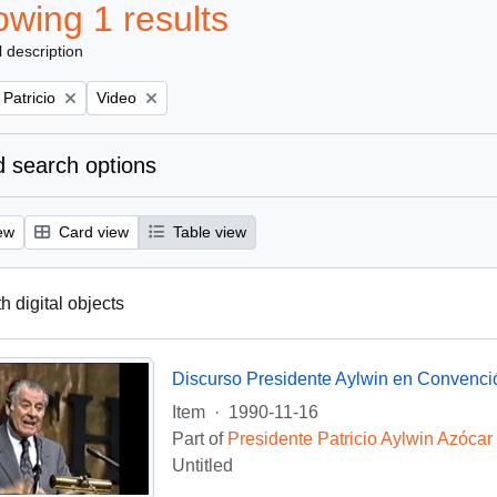
wing 1 results
l description
Remove filter:
 Patricio
Video
 search options
ew
Card view
Table view
th digital objects
Discurso Presidente Aylwin en Convenci
Item
·
1990-11-16
Part of
Presidente Patricio Aylwin Azócar
Untitled