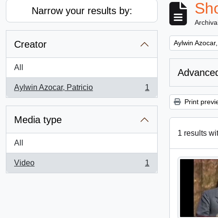
Sho
Narrow your results by:
Archiva
Remove filter:
Creator
Aylwin Azocar,
All
Advanced
Aylwin Azocar, Patricio
1
, 1 results
Print previ
Media type
1 results wi
All
Video
1
, 1 results