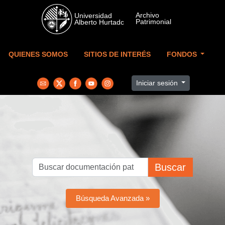
Skip to main content
QUIENES SOMOS
SITIOS DE INTERÉS
FONDOS
Iniciar sesión
Buscar
Búsqueda Avanzada »