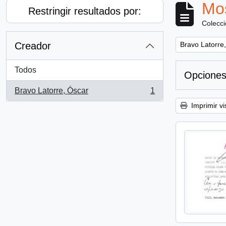
Mos
Restringir resultados por:
Colecc
Remove filter:
Creador
Bravo Latorre
Todos
Opciones
Bravo Latorre, Óscar
1
, 1 resultados
Imprimir vi