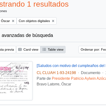
trando 1 resultados
iones
Remove filter:
, Óscar
Con objetos digitales
 avanzadas de búsqueda
sta previa
Card view
Table view
Ordenar por: Fe
[Saludos con motivo del cumpleaños del 
CL CLUAH 1-93-24198
·
Documento
·
Parte de
Presidente Patricio Aylwin Azóc
Bravo Latorre, Óscar