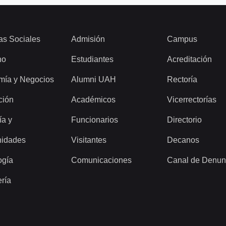
as Sociales
Admisión
Campus
ho
Estudiantes
Acreditación
mía y Negocios
Alumni UAH
Rectoría
ción
Académicos
Vicerrectorías
ía y
Funcionarios
Directorio
idades
Visitantes
Decanos
ogía
Comunicaciones
Canal de Denun
ería