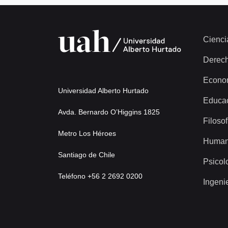
Cienci
Derec
Econo
Universidad Alberto Hurtado
Educa
Avda. Bernardo O’Higgins 1825
Filosof
Metro Los Héroes
Human
Santiago de Chile
Psicol
Teléfono +56 2 2692 0200
Ingeni