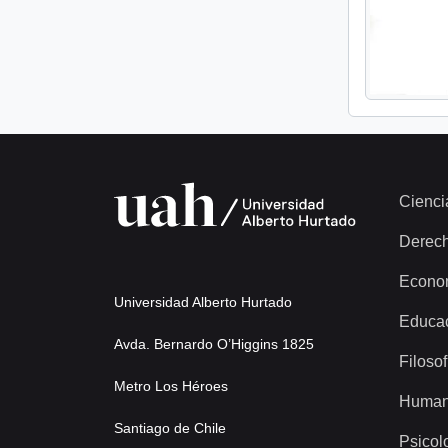
Cienci
Derec
Econo
Universidad Alberto Hurtado
Educa
Avda. Bernardo O’Higgins 1825
Filosof
Metro Los Héroes
Human
Santiago de Chile
Psicol