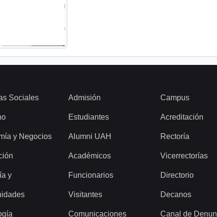
as Sociales
Admisión
Campus
ho
Estudiantes
Acreditación
mía y Negocios
Alumni UAH
Rectoría
ción
Académicos
Vicerrectorías
ía y
Funcionarios
Directorio
idades
Visitantes
Decanos
ogía
Comunicaciones
Canal de Denun