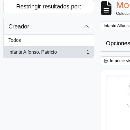
Mos
Restringir resultados por:
Colecc
Remove filter:
Creador
Infante Alfonso
Todos
Opciones
Infante Alfonso, Patricio
1
, 1 resultados
Imprimir vi