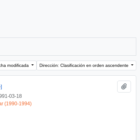
cha modificada
Dirección: Clasificación en orden ascendente
Añadi
]
991-03-18
ar (1990-1994)