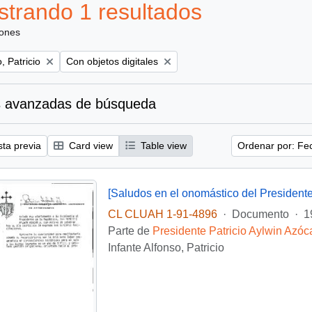
trando 1 resultados
iones
Remove filter:
, Patricio
Con objetos digitales
 avanzadas de búsqueda
sta previa
Card view
Table view
Ordenar por: Fe
[Saludos en el onomástico del Presidente
CL CLUAH 1-91-4896
·
Documento
·
1
Parte de
Presidente Patricio Aylwin Azóc
Infante Alfonso, Patricio