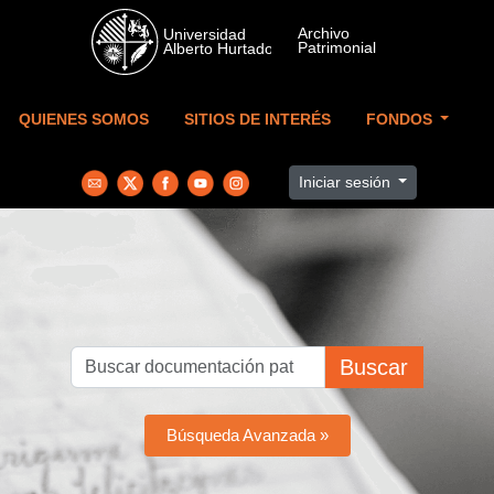
Skip to main content
QUIENES SOMOS
SITIOS DE INTERÉS
FONDOS
Iniciar sesión
Buscar
Búsqueda Avanzada »