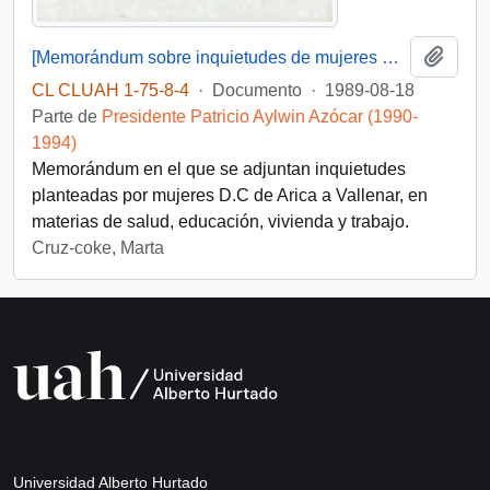
Añadi
[Memorándum sobre inquietudes de mujeres D.C]
CL CLUAH 1-75-8-4
·
Documento
·
1989-08-18
Parte de
Presidente Patricio Aylwin Azócar (1990-
1994)
Memorándum en el que se adjuntan inquietudes
planteadas por mujeres D.C de Arica a Vallenar, en
materias de salud, educación, vivienda y trabajo.
Cruz-coke, Marta
Universidad Alberto Hurtado