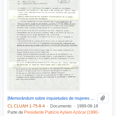
Añadi
[Memorándum sobre inquietudes de mujeres D.C]
CL CLUAH 1-75-8-4
·
Documento
·
1989-08-18
Parte de
Presidente Patricio Aylwin Azócar (1990-