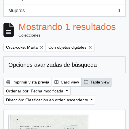
, 1 resultados
Mujeres
1
, 1 resultados
Mostrando 1 resultados
Colecciones
Remove filter:
Remove filter:
Cruz-coke, Marta
Con objetos digitales
Opciones avanzadas de búsqueda
Imprimir vista previa
Card view
Table view
Ordenar por: Fecha modificada
Dirección: Clasificación en orden ascendente