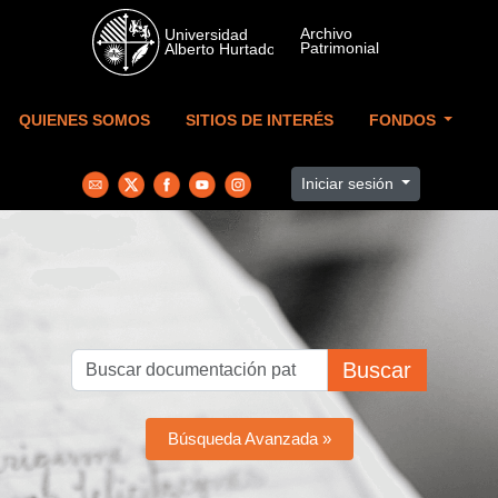
Skip to main content
QUIENES SOMOS
SITIOS DE INTERÉS
FONDOS
Iniciar sesión
Buscar
Búsqueda Avanzada »