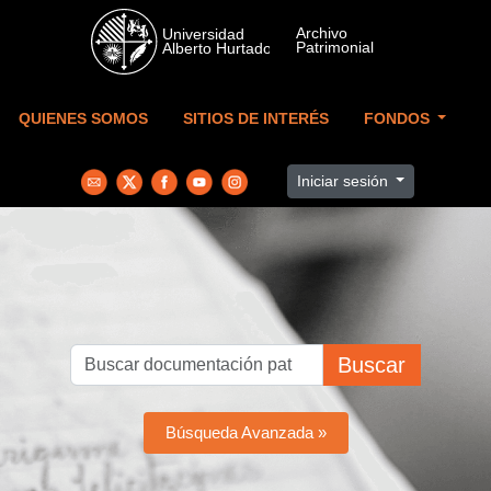
Skip to main content
QUIENES SOMOS
SITIOS DE INTERÉS
FONDOS
Iniciar sesión
Buscar
Búsqueda Avanzada »