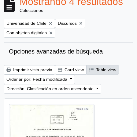
Mostrando 4 resultados
Colecciones
Remove filter:
Remove filter:
Universidad de Chile
Discursos
Remove filter:
Con objetos digitales
Opciones avanzadas de búsqueda
Imprimir vista previa
Card view
Table view
Ordenar por: Fecha modificada
Dirección: Clasificación en orden ascendente