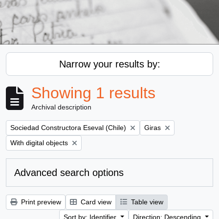
Narrow your results by:
Showing 1 results
Archival description
Remove filter:
Remove filter:
Sociedad Constructora Eseval (Chile)
Giras
Remove filter:
With digital objects
Advanced search options
Print preview
Card view
Table view
Sort by: Identifier
Direction: Descending