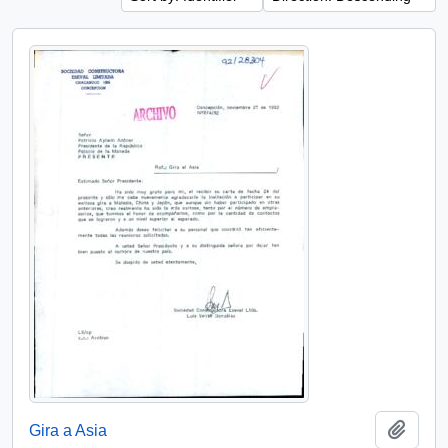
Add t
Gira a Asia