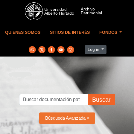
Skip to main content
QUIENES SOMOS
SITIOS DE INTERÉS
FONDOS
Log in
Buscar
Búsqueda Avanzada »