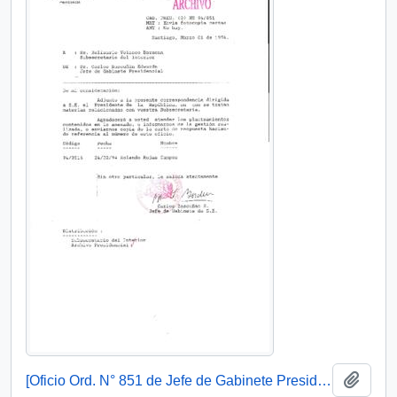
Añadi
[Oficio Ord. N° 851 de Jefe de Gabinete Presidencial, remite copia de carta que se indica]