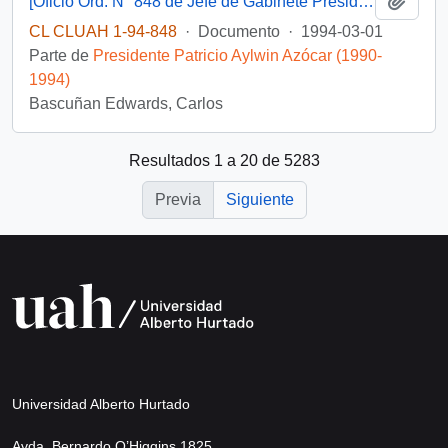
[Oficio Ord. N° 848 de Jefe de Gabinete Presidencial, remite copia de carta que se indica]
CL CLUAH 1-94-848
·
Documento
·
1994-03-01
Parte de
Presidente Patricio Aylwin Azócar (1990-
1994)
Bascuñan Edwards, Carlos
Resultados 1 a 20 de 5283
Previa
Siguiente
Universidad Alberto Hurtado
Avda. Bernardo O’Higgins 1825