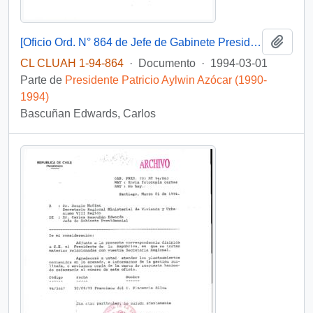
Añadi
[Oficio Ord. N° 864 de Jefe de Gabinete Presidencial, remite copia de carta que se indica]
CL CLUAH 1-94-864
·
Documento
·
1994-03-01
Parte de
Presidente Patricio Aylwin Azócar (1990-
1994)
Bascuñan Edwards, Carlos