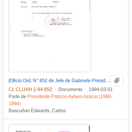
Añadi
[Oficio Ord. N° 852 de Jefe de Gabinete Presidencial, remite copia de carta que se indica]
CL CLUAH 1-94-852
·
Documento
·
1994-03-01
Parte de
Presidente Patricio Aylwin Azócar (1990-
1994)
Bascuñan Edwards, Carlos