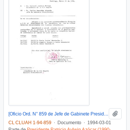
Añadi
[Oficio Ord. N° 859 de Jefe de Gabinete Presidencial, remite copia de carta que se indica]
CL CLUAH 1-94-859
·
Documento
·
1994-03-01
Parte de
Presidente Patricio Aylwin Azócar (1990-