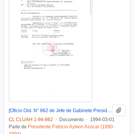
Añadi
[Oficio Ord. N° 862 de Jefe de Gabinete Presidencial, remite copia de carta que se indica]
CL CLUAH 1-94-862
·
Documento
·
1994-03-01
Parte de
Presidente Patricio Aylwin Azócar (1990-
1994)