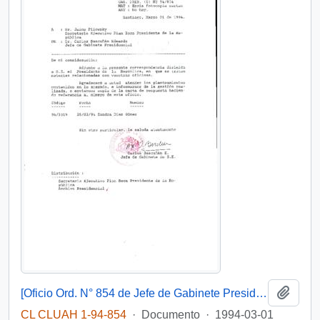
Añadi
[Oficio Ord. N° 854 de Jefe de Gabinete Presidencial, remite copia de carta que se indica]
CL CLUAH 1-94-854
·
Documento
·
1994-03-01