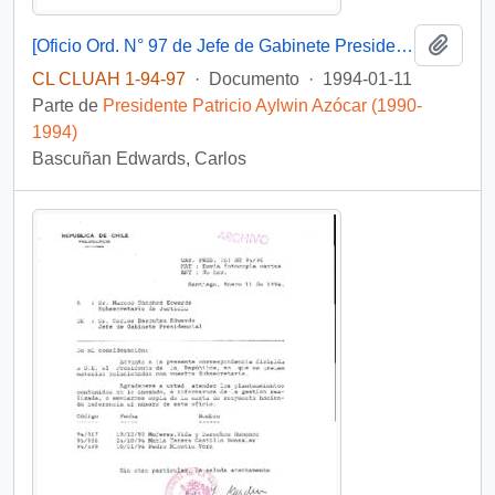
Añadi
[Oficio Ord. N° 97 de Jefe de Gabinete Presidencial, remite copia de carta]
CL CLUAH 1-94-97
·
Documento
·
1994-01-11
Parte de
Presidente Patricio Aylwin Azócar (1990-
1994)
Bascuñan Edwards, Carlos