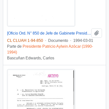
Añadi
[Oficio Ord. N° 850 de Jefe de Gabinete Presidencial, remite copia de carta que se indica]
CL CLUAH 1-94-850
·
Documento
·
1994-03-01
Parte de
Presidente Patricio Aylwin Azócar (1990-
1994)
Bascuñan Edwards, Carlos