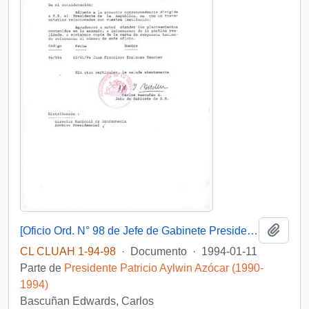
Añadi
[Oficio Ord. N° 98 de Jefe de Gabinete Presidencial, remite copia de carta]
CL CLUAH 1-94-98
·
Documento
·
1994-01-11
Parte de
Presidente Patricio Aylwin Azócar (1990-
1994)
Bascuñan Edwards, Carlos