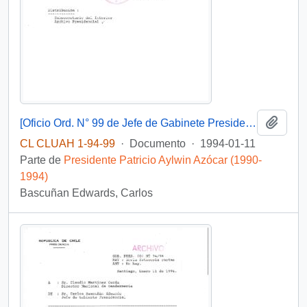
Añadi
[Oficio Ord. N° 99 de Jefe de Gabinete Presidencial, remite copia de carta]
CL CLUAH 1-94-99
·
Documento
·
1994-01-11
Parte de
Presidente Patricio Aylwin Azócar (1990-
1994)
Bascuñan Edwards, Carlos