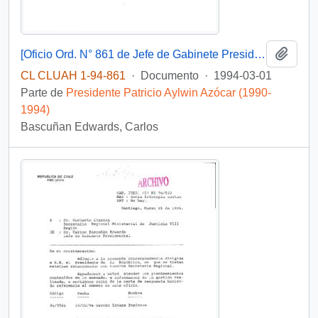
Añadi
[Oficio Ord. N° 861 de Jefe de Gabinete Presidencial, remite copia de carta que se indica]
CL CLUAH 1-94-861
·
Documento
·
1994-03-01
Parte de
Presidente Patricio Aylwin Azócar (1990-
1994)
Bascuñan Edwards, Carlos