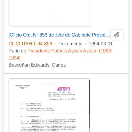
Añadi
[Oficio Ord. N° 853 de Jefe de Gabinete Presidencial, remite copia de carta que se indica]
CL CLUAH 1-94-853
·
Documento
·
1994-03-01
Parte de
Presidente Patricio Aylwin Azócar (1990-
1994)
Bascuñan Edwards, Carlos