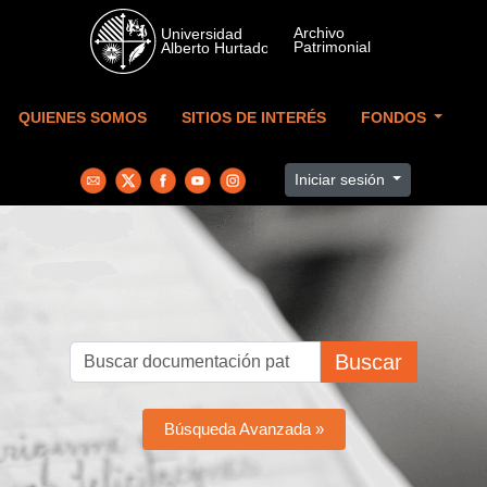
Skip to main content
QUIENES SOMOS
SITIOS DE INTERÉS
FONDOS
Iniciar sesión
Buscar
Búsqueda Avanzada »