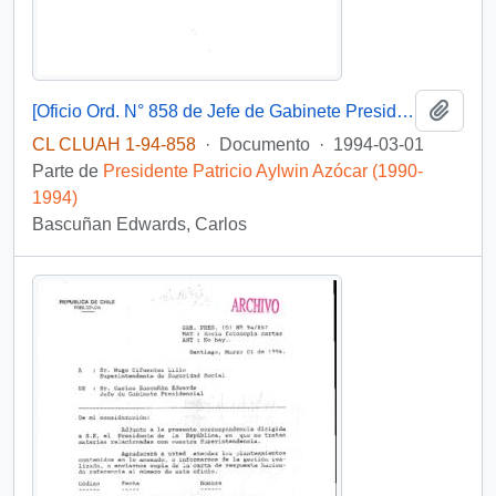
Añadi
[Oficio Ord. N° 858 de Jefe de Gabinete Presidencial, remite copia de carta que se indica]
CL CLUAH 1-94-858
·
Documento
·
1994-03-01
Parte de
Presidente Patricio Aylwin Azócar (1990-
1994)
Bascuñan Edwards, Carlos