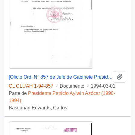
Añadi
[Oficio Ord. N° 857 de Jefe de Gabinete Presidencial, remite copia de carta que se indica]
CL CLUAH 1-94-857
·
Documento
·
1994-03-01
Parte de
Presidente Patricio Aylwin Azócar (1990-
1994)
Bascuñan Edwards, Carlos