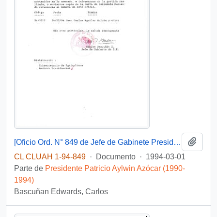
Añadi
[Oficio Ord. N° 849 de Jefe de Gabinete Presidencial, remite copia de carta que se indica]
CL CLUAH 1-94-849
·
Documento
·
1994-03-01
Parte de
Presidente Patricio Aylwin Azócar (1990-
1994)
Bascuñan Edwards, Carlos