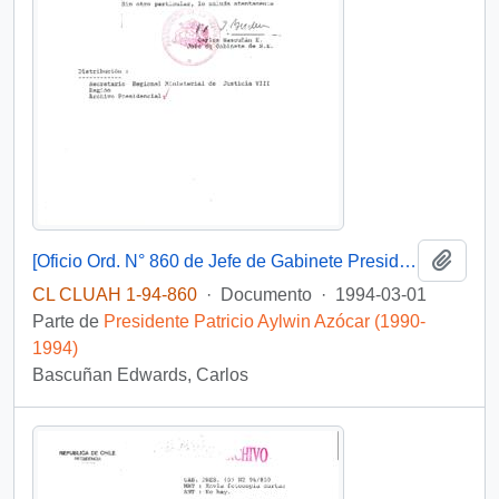
Añadi
[Oficio Ord. N° 860 de Jefe de Gabinete Presidencial, remite copia de carta que se indica]
CL CLUAH 1-94-860
·
Documento
·
1994-03-01
Parte de
Presidente Patricio Aylwin Azócar (1990-
1994)
Bascuñan Edwards, Carlos