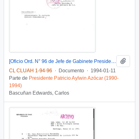
Añadi
[Oficio Ord. N° 96 de Jefe de Gabinete Presidencial, remite copia de carta]
CL CLUAH 1-94-96
·
Documento
·
1994-01-11
Parte de
Presidente Patricio Aylwin Azócar (1990-
1994)
Bascuñan Edwards, Carlos