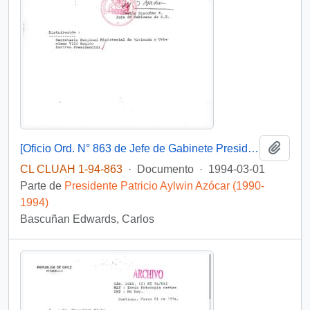
Añadi
[Oficio Ord. N° 863 de Jefe de Gabinete Presidencial, remite copia de carta que se indica]
CL CLUAH 1-94-863
·
Documento
·
1994-03-01
Parte de
Presidente Patricio Aylwin Azócar (1990-
1994)
Bascuñan Edwards, Carlos