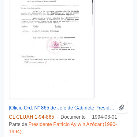
Añadi
[Oficio Ord. N° 865 de Jefe de Gabinete Presidencial, remite copia de carta que se indica]
CL CLUAH 1-94-865
·
Documento
·
1994-03-01
Parte de
Presidente Patricio Aylwin Azócar (1990-
1994)