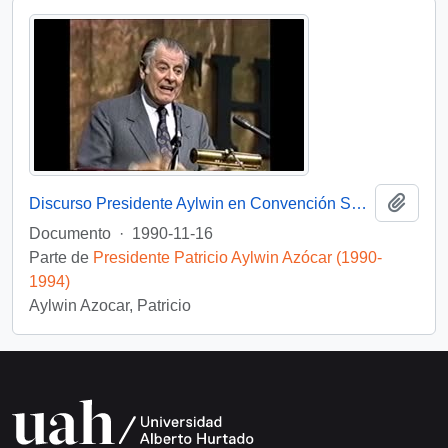
Añadi
Discurso Presidente Aylwin en Convención Santiago: Video
Documento
·
1990-11-16
Parte de
Presidente Patricio Aylwin Azócar (1990-
1994)
Aylwin Azocar, Patricio