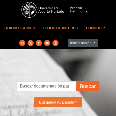
Skip to main content
QUIENES SOMOS
SITIOS DE INTERÉS
FONDOS
Iniciar sesión
Buscar
Búsqueda Avanzada »