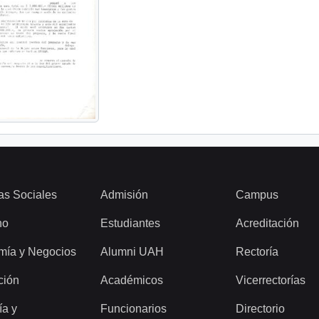
as Sociales
Admisión
Campus
ho
Estudiantes
Acreditación
mía y Negocios
Alumni UAH
Rectoría
ción
Académicos
Vicerrectorías
ía y
Funcionarios
Directorio