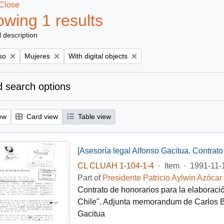
Close
wing 1 results
l description
Remove filter:
Remove filter:
so
Mujeres
With digital objects
 search options
ew
Card view
Table view
[Asesoría legal Alfonso Gacitua. Contrato
CL CLUAH 1-104-1-4
·
Item
·
1991-11-
Part of
Presidente Patricio Aylwin Azócar
Contrato de honorarios para la elaboraci
Chile". Adjunta memorandum de Carlos Ba
Gacitua