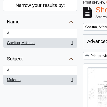
Print preview
Narrow your results by:
Sho
Archiva
Name
Remove filter:
Gacitua, Alfon
All
Advanced
Gacitua, Alfonso
1
, 1 results
Print previ
Subject
All
Mujeres
1
, 1 results