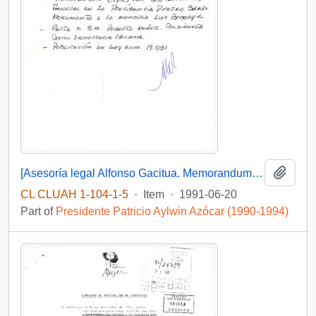
Add t
[Asesoría legal Alfonso Gacitua. Memorandum de Carlos Bascuñán, Jefe de Gabinete a Alfonso Gacitua]
CL CLUAH 1-104-1-5
·
Item
·
1991-06-20
Part of
Presidente Patricio Aylwin Azócar (1990-1994)