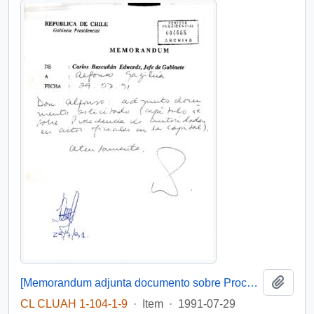
Add t
[Memorandum adjunta documento sobre Procedencia de autoridades en actos oficiales en la capital]
CL CLUAH 1-104-1-9
·
Item
·
1991-07-29