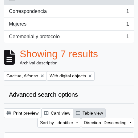
Correspondencia
1
, 1 results
Mujeres
1
, 1 results
Ceremonial y protocolo
1
, 1 results
Showing 7 results
Archival description
Remove filter:
Remove filter:
Gacitua, Alfonso
With digital objects
Advanced search options
Print preview
Card view
Table view
Sort by: Identifier
Direction: Descending