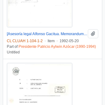
Add t
[Asesoría legal Alfonso Gacitua. Memorandum de Carlos Bascuñán, Jefe de Gabinete]
CL CLUAH 1-104-1-2
·
Item
·
1992-05-20
Part of
Presidente Patricio Aylwin Azócar (1990-1994)
Untitled