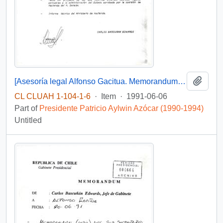
Add t
[Asesoría legal Alfonso Gacitua. Memorandum de Carlos Bascuñán, Jefe de Gabinete a Alfonso Gacitua]
CL CLUAH 1-104-1-6
·
Item
·
1991-06-06
Part of
Presidente Patricio Aylwin Azócar (1990-1994)
Untitled