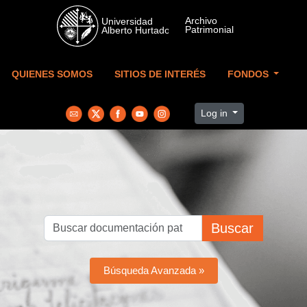
Skip to main content
QUIENES SOMOS
SITIOS DE INTERÉS
FONDOS
Log in
Buscar
Búsqueda Avanzada »