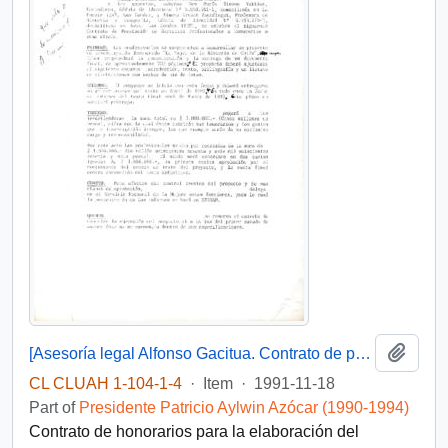
Add t
[Asesoría legal Alfonso Gacitua. Contrato de prestación de servicios]
CL CLUAH 1-104-1-4
·
Item
·
1991-11-18
Part of
Presidente Patricio Aylwin Azócar (1990-1994)
Contrato de honorarios para la elaboración del