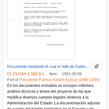
Add t
Documento mediante el cual el Jefe de Gabinete de la Presidencia remite antecedentes legislativos al destinatario, el sr. Alfonso Gacitúa, para su conocimiento
CL CLUAH 1-102-9-1
·
Item
·
1991-06-06
Part of
Presidente Patricio Aylwin Azócar (1990-1994)
En los documentos enviados se incluyen informes,
análisis técnicos y textos del proyecto de ley que
modifica diversos cuerpos legales relativos a la
Administración del Estado. La documentación adjunta
da cuenta del trámite legislativo en el Senado y de
…