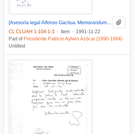
Add t
[Asesoría legal Alfonso Gacitua. Memorandum de Carlos Bascuñán, Jefe de Gabinete]
CL CLUAH 1-104-1-3
·
Item
·
1991-11-22
Part of
Presidente Patricio Aylwin Azócar (1990-1994)
Untitled