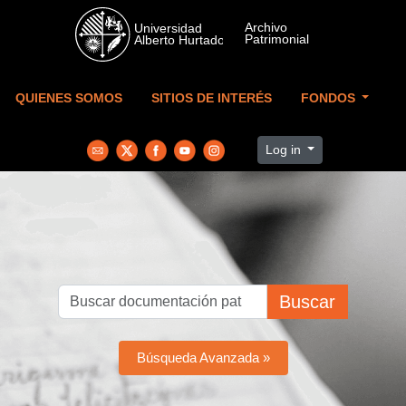
Skip to main content
QUIENES SOMOS
SITIOS DE INTERÉS
FONDOS
Log in
Buscar
Búsqueda Avanzada »