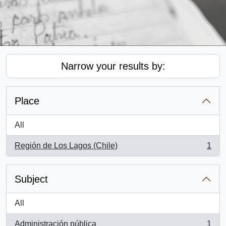
Narrow your results by:
Place
All
Región de Los Lagos (Chile)
1
, 1 results
Subject
All
Administración pública
1