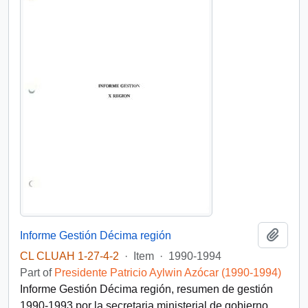
Add t
Informe Gestión Décima región
CL CLUAH 1-27-4-2
·
Item
·
1990-1994
Part of
Presidente Patricio Aylwin Azócar (1990-1994)
Informe Gestión Décima región, resumen de gestión
1990-1993 por la secretaria ministerial de gobierno,