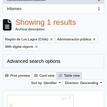
, 1 results
Informes
1
, 1 results
Showing 1 results
Archival description
Remove filter:
Remove filter:
Región de Los Lagos (Chile)
Administración pública
Remove filter:
With digital objects
Advanced search options
Print preview
Card view
Table view
Sort by: Identifier
Direction: Descending