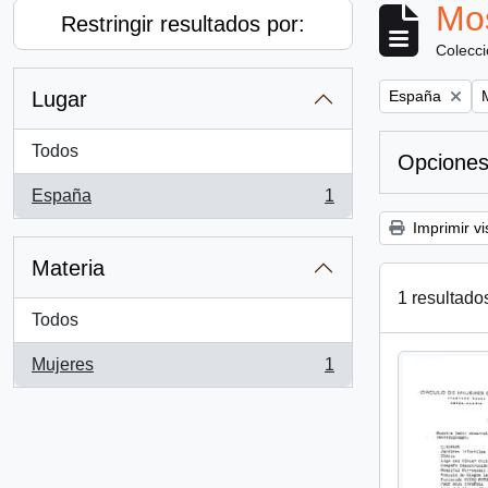
Mos
Restringir resultados por:
Colecc
Remove filter:
R
Lugar
España
Todos
Opciones
España
1
, 1 resultados
Imprimir vi
Materia
1 resultado
Todos
Mujeres
1
, 1 resultados