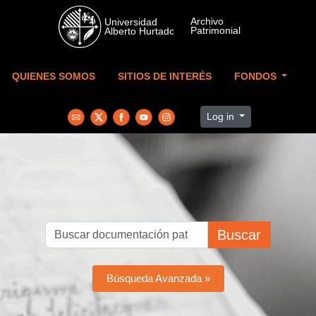
Skip to main content
QUIENES SOMOS
SITIOS DE INTERÉS
FONDOS
Log in
Buscar
Búsqueda Avanzada »