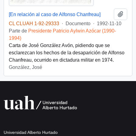
Añadi
[En relación al caso de Alfonso Chanfreau]
CL CLUAH 1-92-29333
·
Documento
·
1992-11-10
Parte de
Presidente Patricio Aylwin Azócar (1990-
1994)
Carta de José González Avón, pidiendo que se
esclarezcan los hechos de la desaparición de Alfonso
Chanfreau, ocurrido en dictadura militar en 1974.
González, José
Universidad Alberto Hurtado