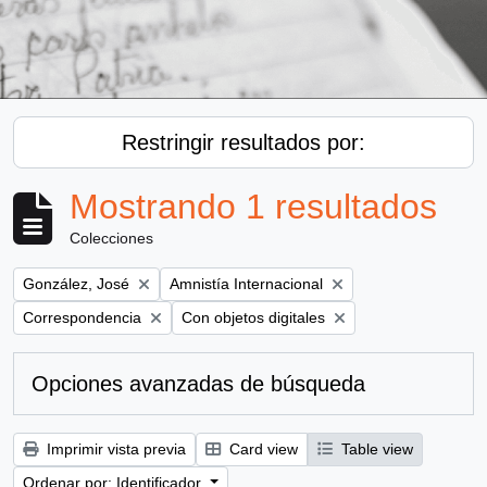
Restringir resultados por:
Mostrando 1 resultados
Colecciones
Remove filter:
Remove filter:
González, José
Amnistía Internacional
Remove filter:
Remove filter:
Correspondencia
Con objetos digitales
Opciones avanzadas de búsqueda
Imprimir vista previa
Card view
Table view
Ordenar por: Identificador