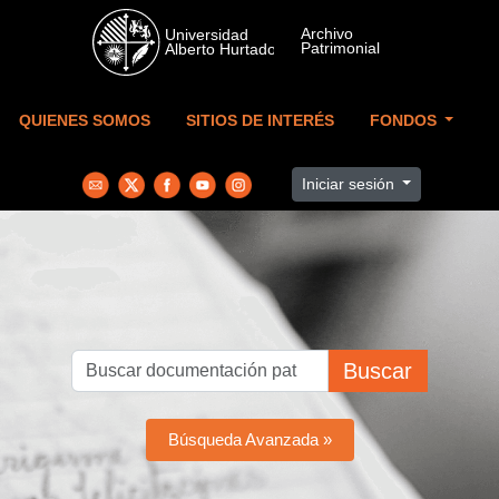
Skip to main content
QUIENES SOMOS
SITIOS DE INTERÉS
FONDOS
Iniciar sesión
Buscar
Búsqueda Avanzada »