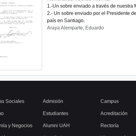
1.-Un sobre enviado a través de nuestra
2.- Un sobre enviado por el Presidente d
país en Santiago.
Araya Alemparte, Eduardo
as Sociales
Admisión
Campus
ho
Estudiantes
Acreditación
mía y Negocios
Alumni UAH
Rectoría