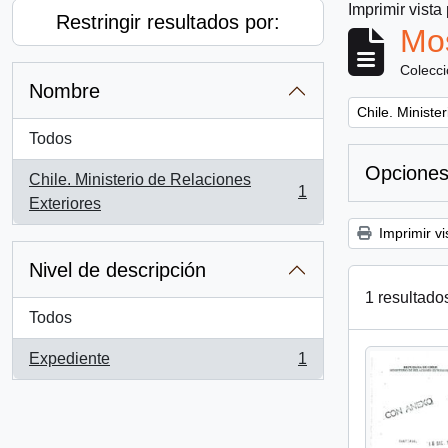
Imprimir vista
Restringir resultados por:
Mos
Colecc
Nombre
Remove filter:
Chile. Ministe
Todos
Opciones
Chile. Ministerio de Relaciones
1
, 1 resultados
Exteriores
Imprimir vi
Nivel de descripción
1 resultado
Todos
Expediente
1
, 1 resultados