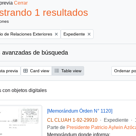
 previa
Cerrar
trando 1 resultados
iones
Remove filter:
rio de Relaciones Exteriores
Expediente
 avanzadas de búsqueda
sta previa
Card view
Table view
Ordenar por
s con objetos digitales
[Memorándum Órden N° 1120]
CL CLUAH 1-92-29910
·
Expediente
·
Parte de
Presidente Patricio Aylwin Azóc
Memorándum donde informa: