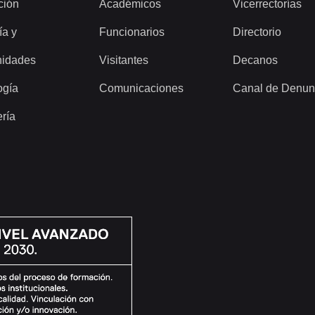
ción
Académicos
Vicerrectorías
ía y
Funcionarios
Directorio
idades
Visitantes
Decanos
ogía
Comunicaciones
Canal de Denun
ería