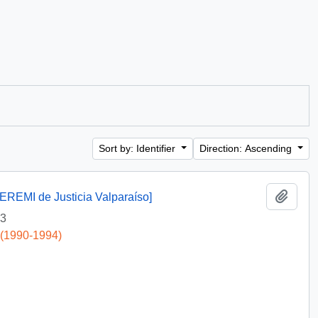
Sort by: Identifier
Direction: Ascending
Add t
SEREMI de Justicia Valparaíso]
23
 (1990-1994)