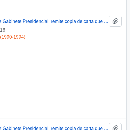
Add t
[Oficio Gab. Pres. Ord. N° 3041 de Jefe de Gabinete Presidencial, remite copia de carta que se indica]
-16
 (1990-1994)
Add t
[Oficio Gab. Pres. Ord. N° 5420 de Jefe de Gabinete Presidencial, remite copia de carta que se indica]