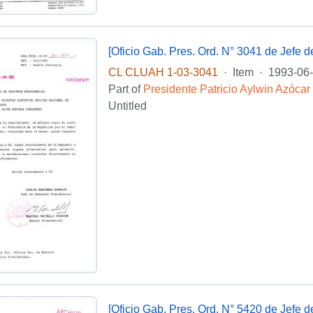
CL CLUAH 1-03-3041
·
Item
·
1993-06
Part of
Presidente Patricio Aylwin Azócar
Untitled