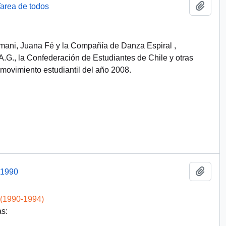
Add t
area de todos
Illimani, Juana Fé y la Compañía de Danza Espiral ,
A.G., la Confederación de Estudiantes de Chile y otras
 movimiento estudiantil del año 2008.
Add t
 1990
 (1990-1994)
as: