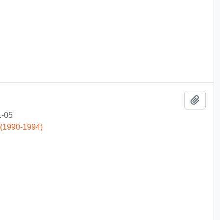
Add t
1-05
 (1990-1994)