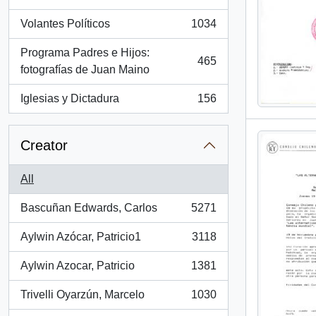
, 1260 results
Volantes Políticos
1034
, 1034 results
Programa Padres e Hijos:
465
, 465 results
fotografías de Juan Maino
Iglesias y Dictadura
156
, 156 results
Creator
All
Bascuñan Edwards, Carlos
5271
, 5271 results
Aylwin Azócar, Patricio1
3118
, 3118 results
Aylwin Azocar, Patricio
1381
, 1381 results
Trivelli Oyarzún, Marcelo
1030
, 1030 results