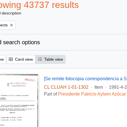
wing 43737 results
l description
jects
 search options
ew
Card view
Table view
[Se remite fotocopia correspondencia a 
CL CLUAH 1-01-1302
·
Item
·
1991-4-
Part of
Presidente Patricio Aylwin Azócar