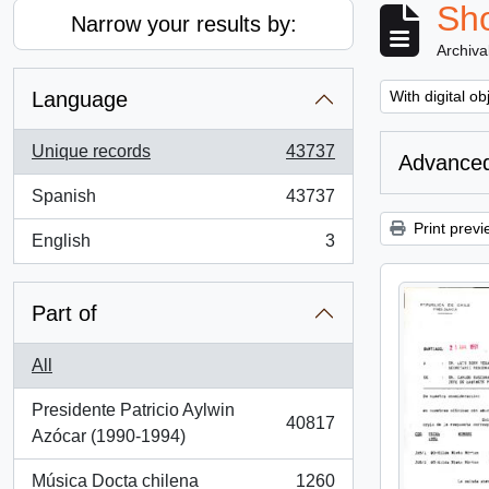
Sho
Narrow your results by:
Archiva
Remove filter:
Language
With digital ob
Unique records
43737
Advanced
, 43737 results
Spanish
43737
, 43737 results
Print previ
English
3
, 3 results
Part of
All
Presidente Patricio Aylwin
40817
, 40817 results
Azócar (1990-1994)
Música Docta chilena
1260