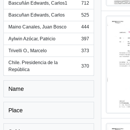
Bascuñán Edwards, Carlos1
712
, 712 results
Bascuñan Edwards, Carlos
525
, 525 results
Maino Canales, Juan Bosco
444
, 444 results
Aylwin Azócar, Patricio
397
, 397 results
Trivelli O., Marcelo
373
, 373 results
Chile. Presidencia de la
370
, 370 results
República
Name
Place