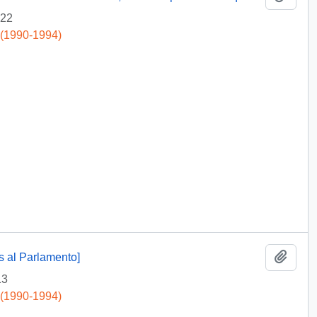
-22
 (1990-1994)
Add t
s al Parlamento]
13
 (1990-1994)