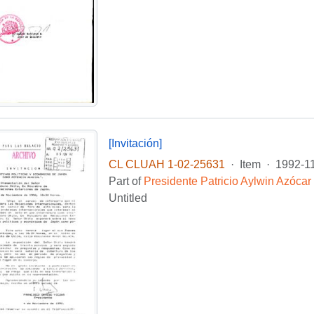
[Invitación]
CL CLUAH 1-02-25631
·
Item
·
1992-1
Part of
Presidente Patricio Aylwin Azócar
Untitled