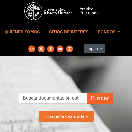
Skip to main content
QUIENES SOMOS
SITIOS DE INTERÉS
FONDOS
Log in
Buscar
Búsqueda Avanzada »