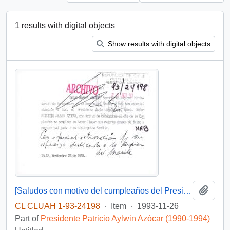
1 results with digital objects
Show results with digital objects
Add t
[Saludos con motivo del cumpleaños del Presidente]
CL CLUAH 1-93-24198
·
Item
·
1993-11-26
Part of
Presidente Patricio Aylwin Azócar (1990-1994)