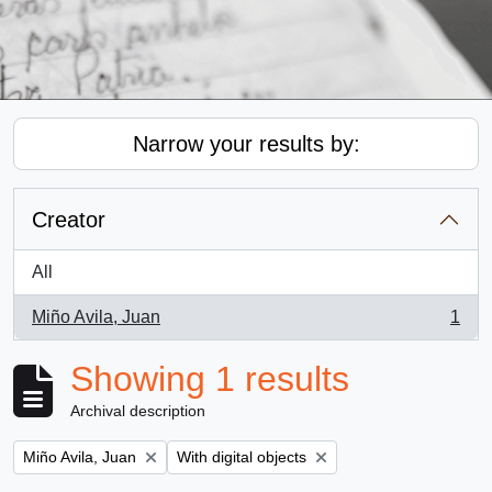
Narrow your results by:
Creator
All
Miño Avila, Juan
1
, 1 results
Showing 1 results
Archival description
Remove filter:
Remove filter:
Miño Avila, Juan
With digital objects