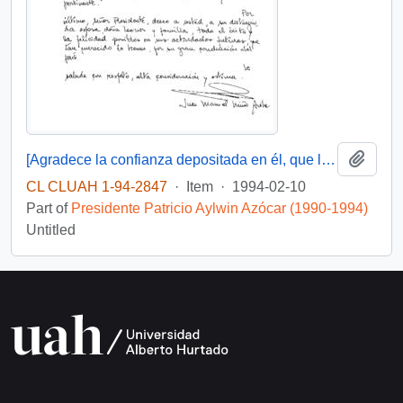
Add t
[Agradece la confianza depositada en él, que le posibilito servir en su gobierno]
CL CLUAH 1-94-2847
·
Item
·
1994-02-10
Part of
Presidente Patricio Aylwin Azócar (1990-1994)
Untitled