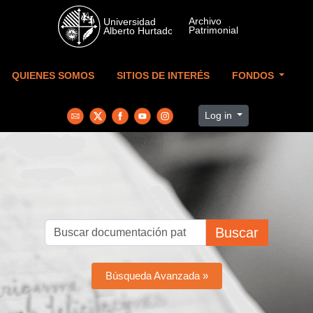
Skip to main content
QUIENES SOMOS
SITIOS DE INTERÉS
FONDOS
Log in
Buscar
Búsqueda Avanzada »